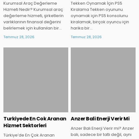
Kurumsal Araç Değerleme
Tekken Oynamak İçin PS5
Hizmeti Nedir? Kurumsal araç
Kiralama Tekken oyununu
değerleme hizmeti, şirketlerin
oynamak için PS5 konsolunu
varlıklarının finansal değerini
kiralamak, birçok oyuncu için
belirlemek için kullanılan bir…
harika bir…
Temmuz 28, 2026
Temmuz 28, 2026
Posted
Posted
in
in
Turkiyede En Cok Aranan
Anzer Bali Enerji Verir Mi
Hizmet Sektorleri
Anzer Balı Enerji Verir mi? Anzer
balı, sadece bir tatlı değil, aynı
Türkiye’de En Çok Aranan