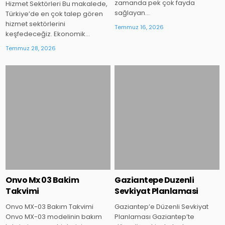
zamanda pek çok fayda
Hizmet Sektörleri Bu makalede,
sağlayan…
Türkiye’de en çok talep gören
hizmet sektörlerini
Temmuz 16, 2026
keşfedeceğiz. Ekonomik…
Temmuz 28, 2026
Posted
Posted
in
in
Onvo Mx 03 Bakim
Gaziantepe Duzenli
Takvimi
Sevkiyat Planlamasi
Onvo MX-03 Bakım Takvimi
Gaziantep’e Düzenli Sevkiyat
Onvo MX-03 modelinin bakım
Planlaması Gaziantep’te