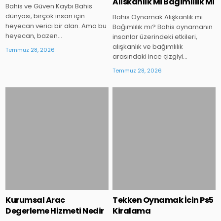
Aliskanlik Mi Bagimlilik Mi
Bahis ve Güven Kaybı Bahis
dünyası, birçok insan için
Bahis Oynamak Alışkanlık mı
heyecan verici bir alan. Ama bu
Bağımlılık mı? Bahis oynamanın
heyecan, bazen…
insanlar üzerindeki etkileri,
alışkanlık ve bağımlılık
Temmuz 28, 2026
arasındaki ince çizgiyi…
Temmuz 28, 2026
Posted
Posted
in
in
Kurumsal Arac
Tekken Oynamak İcin Ps5
Degerleme Hizmeti Nedir
Kiralama