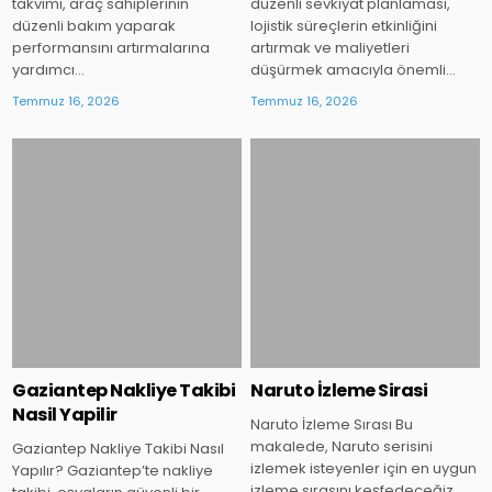
takvimi, araç sahiplerinin
düzenli sevkiyat planlaması,
düzenli bakım yaparak
lojistik süreçlerin etkinliğini
performansını artırmalarına
artırmak ve maliyetleri
yardımcı…
düşürmek amacıyla önemli…
Temmuz 16, 2026
Temmuz 16, 2026
Posted
Posted
in
in
Gaziantep Nakliye Takibi
Naruto İzleme Sirasi
Nasil Yapilir
Naruto İzleme Sırası Bu
makalede, Naruto serisini
Gaziantep Nakliye Takibi Nasıl
izlemek isteyenler için en uygun
Yapılır? Gaziantep’te nakliye
izleme sırasını keşfedeceğiz.