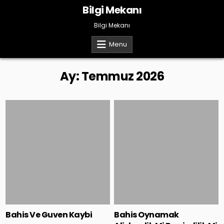
Skip
Bilgi Mekanı
to
content
Bilgi Mekanı
Menu
Ay:
Temmuz 2026
Posted
Posted
in
in
Bahis Ve Guven Kaybi
Bahis Oynamak