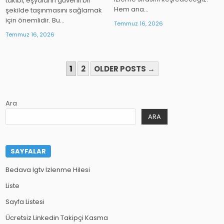
takibi, eşyaların güvenli bir
Hem ana…
şekilde taşınmasını sağlamak
için önemlidir. Bu…
Temmuz 16, 2026
Temmuz 16, 2026
YAZI
1
2
OLDER POSTS →
SAYFALAMASI
Ara
ARA
SAYFALAR
Bedava Igtv Izlenme Hilesi
Liste
Sayfa Listesi
Ücretsiz Linkedin Takipçi Kasma