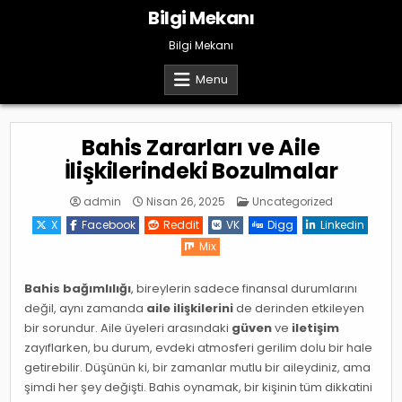
Skip
Bilgi Mekanı
to
content
Bilgi Mekanı
Menu
Bahis Zararları ve Aile
İlişkilerindeki Bozulmalar
Posted
admin
Nisan 26, 2025
Uncategorized
in
X
Facebook
Reddit
VK
Digg
Linkedin
Mix
Bahis bağımlılığı
, bireylerin sadece finansal durumlarını
değil, aynı zamanda
aile ilişkilerini
de derinden etkileyen
bir sorundur. Aile üyeleri arasındaki
güven
ve
iletişim
zayıflarken, bu durum, evdeki atmosferi gerilim dolu bir hale
getirebilir. Düşünün ki, bir zamanlar mutlu bir aileydiniz, ama
şimdi her şey değişti. Bahis oynamak, bir kişinin tüm dikkatini