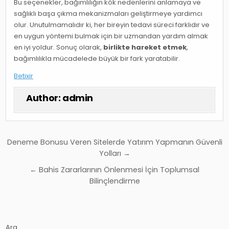
Bu seçenekler, bağımlılığın kök nedenlerini anlamaya ve
sağlıklı başa çıkma mekanizmaları geliştirmeye yardımcı
olur. Unutulmamalıdır ki, her bireyin tedavi süreci farklıdır ve
en uygun yöntemi bulmak için bir uzmandan yardım almak
en iyi yoldur. Sonuç olarak,
birlikte hareket etmek
,
bağımlılıkla mücadelede büyük bir fark yaratabilir.
Betixir
Author:
admin
Yazı
Deneme Bonusu Veren Sitelerde Yatırım Yapmanın Güvenli
gezinmesi
Yolları →
← Bahis Zararlarının Önlenmesi İçin Toplumsal
Bilinçlendirme
Ara