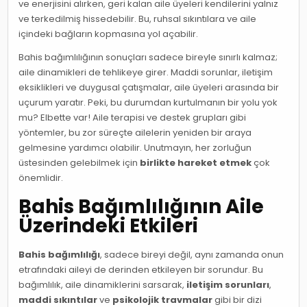
ve enerjisini alırken, geri kalan aile üyeleri kendilerini yalnız
ve terkedilmiş hissedebilir. Bu, ruhsal sıkıntılara ve aile
içindeki bağların kopmasına yol açabilir.
Bahis bağımlılığının sonuçları sadece bireyle sınırlı kalmaz;
aile dinamikleri de tehlikeye girer. Maddi sorunlar, iletişim
eksiklikleri ve duygusal çatışmalar, aile üyeleri arasında bir
uçurum yaratır. Peki, bu durumdan kurtulmanın bir yolu yok
mu? Elbette var! Aile terapisi ve destek grupları gibi
yöntemler, bu zor süreçte ailelerin yeniden bir araya
gelmesine yardımcı olabilir. Unutmayın, her zorluğun
üstesinden gelebilmek için
birlikte hareket etmek
çok
önemlidir.
Bahis Bağımlılığının Aile
Üzerindeki Etkileri
Bahis bağımlılığı
, sadece bireyi değil, aynı zamanda onun
etrafındaki aileyi de derinden etkileyen bir sorundur. Bu
bağımlılık, aile dinamiklerini sarsarak,
iletişim sorunları
,
maddi sıkıntılar
ve
psikolojik travmalar
gibi bir dizi