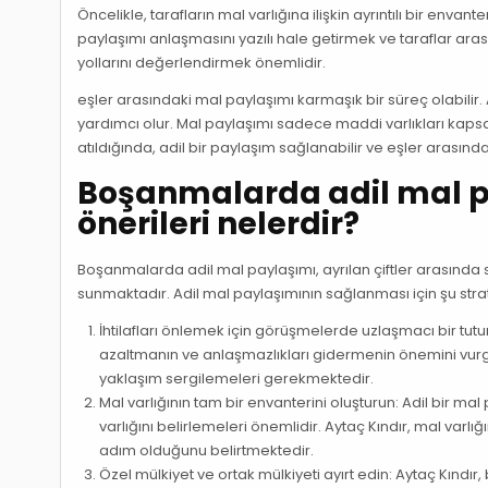
Öncelikle, tarafların mal varlığına ilişkin ayrıntılı bir en
paylaşımı anlaşmasını yazılı hale getirmek ve taraflar
yollarını değerlendirmek önemlidir.
eşler arasındaki mal paylaşımı karmaşık bir süreç olabilir. 
yardımcı olur. Mal paylaşımı sadece maddi varlıkları kap
atıldığında, adil bir paylaşım sağlanabilir ve eşler arasınd
Boşanmalarda adil mal pa
önerileri nelerdir?
Boşanmalarda adil mal paylaşımı, ayrılan çiftler arasında s
sunmaktadır. Adil mal paylaşımının sağlanması için şu stra
İhtilafları önlemek için görüşmelerde uzlaşmacı bir tu
azaltmanın ve anlaşmazlıkları gidermenin önemini vurgu
yaklaşım sergilemeleri gerekmektedir.
Mal varlığının tam bir envanterini oluşturun: Adil bir ma
varlığını belirlemeleri önemlidir. Aytaç Kındır, mal varlı
adım olduğunu belirtmektedir.
Özel mülkiyet ve ortak mülkiyeti ayırt edin: Aytaç Kın