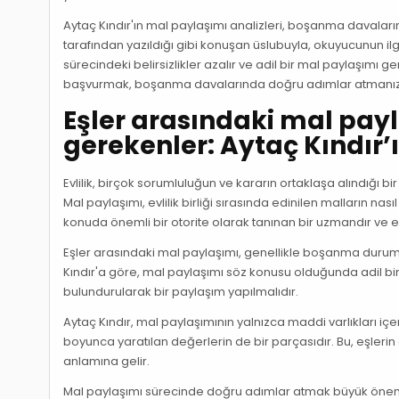
Aytaç Kındır'ın mal paylaşımı analizleri, boşanma davaları
tarafından yazıldığı gibi konuşan üslubuyla, okuyucunun ilgi
sürecindeki belirsizlikler azalır ve adil bir mal paylaşımı g
başvurmak, boşanma davalarında doğru adımlar atmanızı
Eşler arasındaki mal pay
gerekenler: Aytaç Kındır’
Evlilik, birçok sorumluluğun ve kararın ortaklaşa alındığı bi
Mal paylaşımı, evlilik birliği sırasında edinilen malların nas
konuda önemli bir otorite olarak tanınan bir uzmandır ve eşl
Eşler arasındaki mal paylaşımı, genellikle boşanma dur
Kındır'a göre, mal paylaşımı söz konusu olduğunda adil bir
bulundurularak bir paylaşım yapılmalıdır.
Aytaç Kındır, mal paylaşımının yalnızca maddi varlıkları 
boyunca yaratılan değerlerin de bir parçasıdır. Bu, eşleri
anlamına gelir.
Mal paylaşımı sürecinde doğru adımlar atmak büyük önem ta