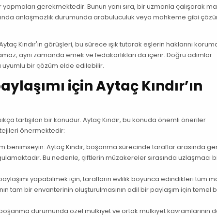
vanter yapmaları gerekmektedir. Bunun yanı sıra, bir uzmanla çalışarak ma
 arasında anlaşmazlık durumunda arabuluculuk veya mahkeme gibi çöz
Aytaç Kındır'ın görüşleri, bu sürece ışık tutarak eşlerin haklarını korum
samaz, aynı zamanda emek ve fedakarlıkları da içerir. Doğru adımlar
a uyumlu bir çözüm elde edilebilir.
ylaşımı için Aytaç Kındır’ın
ıkça tartışılan bir konudur. Aytaç Kındır, bu konuda önemli öneriler
tejileri önermektedir:
tum benimseyin: Aytaç Kındır, boşanma sürecinde taraflar arasında ger
lamaktadır. Bu nedenle, çiftlerin müzakereler sırasında uzlaşmacı b
l paylaşımı yapabilmek için, tarafların evlilik boyunca edindikleri tüm m
ğının tam bir envanterinin oluşturulmasının adil bir paylaşım için temel b
dır, boşanma durumunda özel mülkiyet ve ortak mülkiyet kavramlarının 