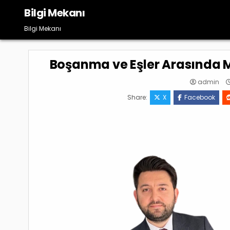
Skip
Bilgi Mekanı
to
content
Bilgi Mekanı
Boşanma ve Eşler Arasında M
admin
Share:
X
Facebook