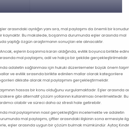
Eşler arasındaki ayrılığın yanı sıra, mal paylaşımı da önemli bir konudu
 bir kaynaktır. Bu makalede, boşanma durumunda eşler arasında mal
nuda yaptığı özgün araştırmanın sonuçları ele alınacaktır.
. Ancak, eşlerin boşanma kararı aldığında, evlilik boyunca birlikte edind
 arasında mal paylaşımı, adil ve hakça bir şekilde gerçekleştirilmelidir.
sunda adaletin sağlanması için hukuki düzenlemeler büyük önem taşım
lar ve evlilik sırasında birlikte edinilen mallar olarak kategorilere
gorileri dikkate alarak mal paylaşımını gerçekleştirmelidir.
şımının hassas bir konu olduğunu vurgulamaktadır. Eşler arasında ad
akere gibi alternatif çözüm yollarının kullanılması önerilmektedir. Bu
ımcı olabilir ve süreci daha az stresli hale getirebilir.
ında mal paylaşımının nasıl gerçekleştiğini incelemekte ve adaletin
unda mal paylaşımı, çiftler arasındaki ilişkinin sona ermesiyle ilgil
erle, eşler arasında uygun bir çözüm bulmak mümkündür. Aytaç Kındırı