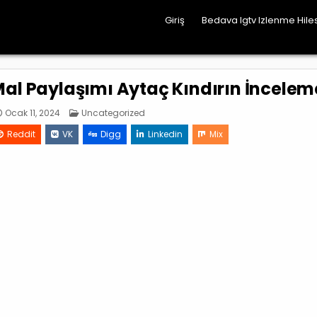
Giriş
Bedava Igtv Izlenme Hiles
al Paylaşımı Aytaç Kındırın İncelem
Posted
Ocak 11, 2024
Uncategorized
in
Reddit
VK
Digg
Linkedin
Mix