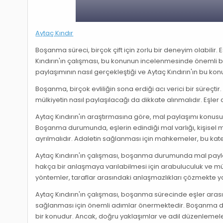
Aytaç Kındır
Boşanma süreci, birçok çift için zorlu bir deneyim olabilir. 
Kındırın'ın çalışması, bu konunun incelenmesinde önemli
paylaşımının nasıl gerçekleştiği ve Aytaç Kındırın'ın bu ko
Boşanma, birçok evliliğin sona erdiği acı verici bir süreçtir
mülkiyetin nasıl paylaşılacağı da dikkate alınmalıdır. Eşler
Aytaç Kındırın'ın araştırmasına göre, mal paylaşımı konu
Boşanma durumunda, eşlerin edindiği mal varlığı, kişisel mal
ayrılmalıdır. Adaletin sağlanması için mahkemeler, bu kate
Aytaç Kındırın'ın çalışması, boşanma durumunda mal payla
hakça bir anlaşmaya varılabilmesi için arabuluculuk ve müz
yöntemler, taraflar arasındaki anlaşmazlıkları çözmekte yard
Aytaç Kındırın'ın çalışması, boşanma sürecinde eşler aras
sağlanması için önemli adımlar önermektedir. Boşanma durum
bir konudur. Ancak, doğru yaklaşımlar ve adil düzenlemel