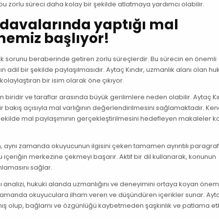
u zorlu süreci daha kolay bir şekilde atlatmaya yardımcı olabilir.
 davalarında yaptığı mal
memiz başlıyor!
ok sorunu beraberinde getiren zorlu süreçlerdir. Bu sürecin en önemli
rın adil bir şekilde paylaşılmasıdır. Aytaç Kındır, uzmanlık alanı olan hu
olaylaştıran bir isim olarak öne çıkıyor.
iridir ve taraflar arasında büyük gerilimlere neden olabilir. Aytaç Kın
 bakış açısıyla mal varlığının değerlendirilmesini sağlamaktadır. Ken
r şekilde mal paylaşımının gerçekleştirilmesini hedefleyen makaleler 
an, aynı zamanda okuyucunun ilgisini çeken tamamen ayrıntılı paragraf
içeriğin merkezine çekmeyi başarır. Aktif bir dil kullanarak, konunun
anlamasını sağlar.
 analizi, hukuki alanda uzmanlığını ve deneyimini ortaya koyan öneml
ı zamanda okuyuculara ilham veren ve düşündüren içerikler sunar. Ayt
zılmış olup, bağlamı ve özgünlüğü kaybetmeden şaşkınlık ve patlama etk