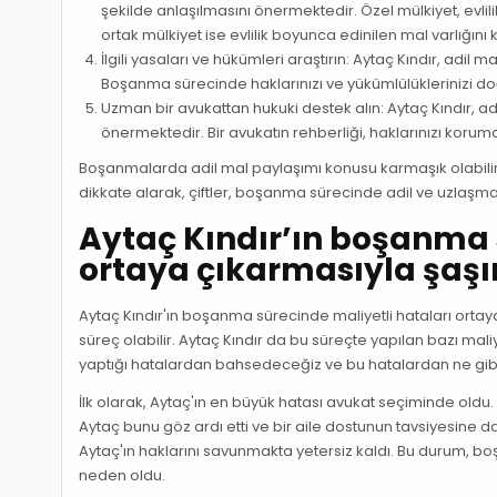
şekilde anlaşılmasını önermektedir. Özel mülkiyet, evli
ortak mülkiyet ise evlilik boyunca edinilen mal varlığını
İlgili yasaları ve hükümleri araştırın: Aytaç Kındır, adil 
Boşanma sürecinde haklarınızı ve yükümlülüklerinizi doğ
Uzman bir avukattan hukuki destek alın: Aytaç Kındır, 
önermektedir. Bir avukatın rehberliği, haklarınızı koru
Boşanmalarda adil mal paylaşımı konusu karmaşık olabilir, anc
dikkate alarak, çiftler, boşanma sürecinde adil ve uzlaşmacı
Aytaç Kındır’ın boşanma 
ortaya çıkarmasıyla şaşı
Aytaç Kındır'ın boşanma sürecinde maliyetli hataları ortay
süreç olabilir. Aytaç Kındır da bu süreçte yapılan bazı mal
yaptığı hatalardan bahsedeceğiz ve bu hatalardan ne gib
İlk olarak, Aytaç'ın en büyük hatası avukat seçiminde ol
Aytaç bunu göz ardı etti ve bir aile dostunun tavsiyesine da
Aytaç'ın haklarını savunmakta yetersiz kaldı. Bu durum,
neden oldu.