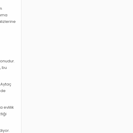
an
şanma
lizlerine
 konudur.
, bu
 Aytaç
ünde
 evlilik
tiği
diyor.