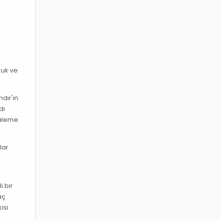
kuk ve
dır'ın
di
kaleme
lar
i bir
aç
isi