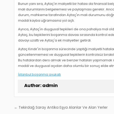
Bunun yanı sıra, Aytaç'ın maliyetli bir hatası da finansal 
mali durumlarını belgelemesi ve paylaşması gerekir. Ancak
durum, mahkeme tarafından Aytaç'ın mali durumunu doğru 
maddi kayba uğramasına yol açtı.
Ayrıca, Aytaç'ın duygusal tepkileri de ona pahalıya mal old
Aytaç, bu tepkilerini boşanma davası sırasında kontrol e
davayı uzattı ve Aytaç'a ek maliyetler getirdi.
Aytaç Kındır'ın boşanma sürecinde yaptığı maliyetli hatalar
güncellenmemesi ve duygusal tepkilerin kontrolsüz bırakı
Bu hatalardan ders almak ve benzer hataları yapmamak ö
maddi ve duygusal açıdan daha olumlu bir sonuç elde etme
İstanbul boşanma avukatı
Author:
admin
Yazı
← Tekirdağ Saray Antika Eşya Alanlar Ve Alan Yerler