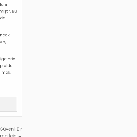
ların
ıştır. Bu
zla
 Ancak
rum,
lgelerin
p oldu.
almak,
üvenli Bir
nma İçin →