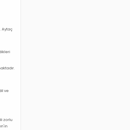
r. Aytaç
ikleri
aktadır.
il ve
i zorlu
n'ın