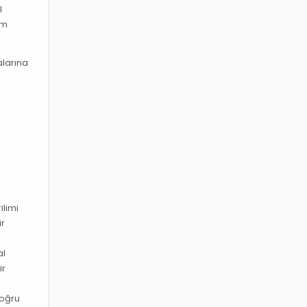
l
üm
alarına
ilimi
ir
al
ir
doğru