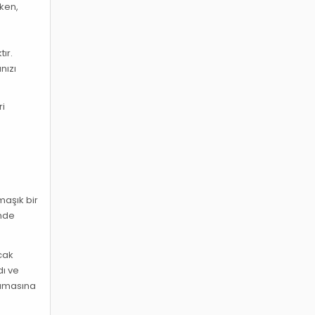
rken,
ır.
nızı
ri
maşık bir
inde
cak
dı ve
ramasına