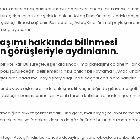
nda tarafların haklarını korumayı hedefleyen önemli bir kaynaktır. İns
sini çeker ve açık bir şekilde anlatır. Aytaç Kındır'ın analizleriyle bo
erçekleştirilmesi sağlanır. Bu nedenle, Aytaç Kındır'ın mal paylaşımı ana
 sağlayacaktır.
laşımı hakkında bilinmesi
ın görüşleriyle aydınlanın.
r birlikteliktir. Bu süreçte, eşler arasındaki mal paylaşımı da önemli bir
ıl bölüştürüleceğini belirlemek için kullanılan bir kavramdır. Aytaç Kındır
er arasındaki mal paylaşımıyla ilgili bazı değerli görüşlere sahiptir.
umunda veya eşler arasında anlaşmazlık yaşandığında gündeme gelir.
 yaklaşım benimsenmelidir. Her iki tarafın katkıları ve hakları göz ön
içermediğine dikkat çekmektedir. Ona göre, mal paylaşımı aynı zamanda
n emeklerinin ve fedakarlıklarının da göz önünde bulundurulması gerek
şır. Aytaç Kındır, bu konuda detaylı bilgi vererek eşlere rehberlik e