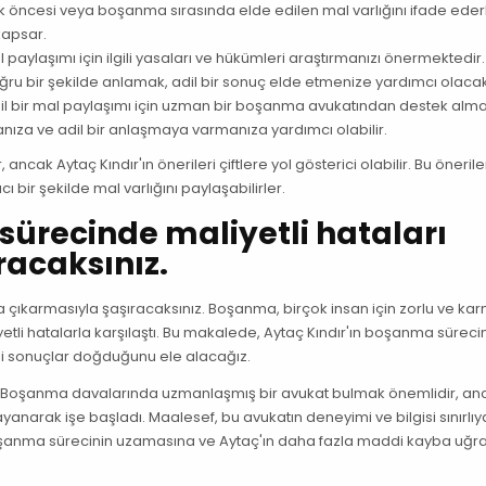
lik öncesi veya boşanma sırasında elde edilen mal varlığını ifade ede
 kapsar.
mal paylaşımı için ilgili yasaları ve hükümleri araştırmanızı önermektedir.
ru bir şekilde anlamak, adil bir sonuç elde etmenize yardımcı olacakt
adil bir mal paylaşımı için uzman bir boşanma avukatından destek alma
manıza ve adil bir anlaşmaya varmanıza yardımcı olabilir.
ak Aytaç Kındır'ın önerileri çiftlere yol gösterici olabilir. Bu önerile
 bir şekilde mal varlığını paylaşabilirler.
sürecinde maliyetli hataları
racaksınız.
a çıkarmasıyla şaşıracaksınız. Boşanma, birçok insan için zorlu ve kar
iyetli hatalarla karşılaştı. Bu makalede, Aytaç Kındır'ın boşanma sürec
i sonuçlar doğduğunu ele alacağız.
du. Boşanma davalarında uzmanlaşmış bir avukat bulmak önemlidir, an
yanarak işe başladı. Maalesef, bu avukatın deneyimi ve bilgisi sınırlıy
 boşanma sürecinin uzamasına ve Aytaç'ın daha fazla maddi kayba uğ