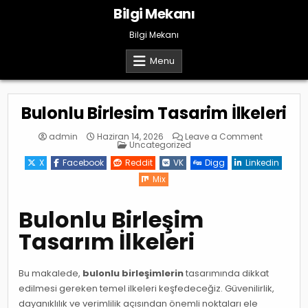
Skip
Bilgi Mekanı
to
content
Bilgi Mekanı
Menu
Bulonlu Birlesim Tasarim İlkeleri
on
admin
Haziran 14, 2026
Leave a Comment
Posted
Bulonlu
Uncategorized
in
Birlesim
Tasarim
X
Facebook
Reddit
VK
Digg
Linkedin
İlkeleri
Mix
Bulonlu Birleşim
Tasarım İlkeleri
Bu makalede,
bulonlu birleşimlerin
tasarımında dikkat
edilmesi gereken temel ilkeleri keşfedeceğiz. Güvenilirlik,
dayanıklılık ve verimlilik açısından önemli noktaları ele