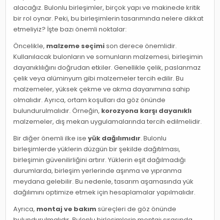
alacağız. Bulonlu birleşimler, birçok yapı ve makinede kritik
bir rol oynar. Peki, bu birleşimlerin tasarımında nelere dikkat
etmeliyiz? İşte bazı önemli noktalar:
Öncelikle,
malzeme seçimi
son derece önemlidir.
Kullanılacak bulonların ve somunların malzemesi, birleşimin
dayanıklılığını doğrudan etkiler. Genellikle çelik, paslanmaz
çelik veya alüminyum gibi malzemeler tercih edilir. Bu
malzemeler, yüksek çekme ve akma dayanımına sahip
olmalıdır. Ayrıca, ortam koşulları da göz önünde
bulundurulmalıdır. Örneğin,
korozyona karşı dayanıklı
malzemeler, dış mekan uygulamalarında tercih edilmelidir.
Bir diğer önemli ilke ise
yük dağılımıdır
. Bulonlu
birleşimlerde yüklerin düzgün bir şekilde dağıtılması,
birleşimin güvenilirliğini artırır. Yüklerin eşit dağılmadığı
durumlarda, birleşim yerlerinde aşınma ve yıpranma
meydana gelebilir. Bu nedenle, tasarım aşamasında yük
dağılımını optimize etmek için hesaplamalar yapılmalıdır.
Ayrıca,
montaj ve bakım
süreçleri de göz önünde
bulundurulmalıdır. Bulonlu birleşimlerin montajı sırasında