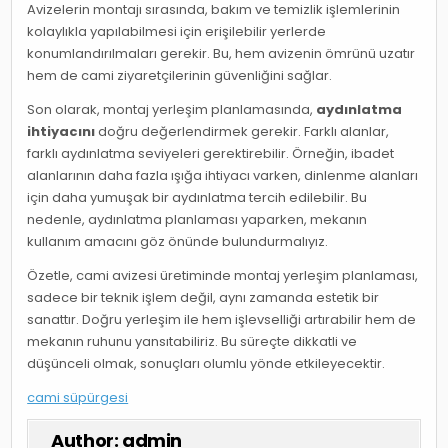
Avizelerin montajı sırasında, bakım ve temizlik işlemlerinin
kolaylıkla yapılabilmesi için erişilebilir yerlerde
konumlandırılmaları gerekir. Bu, hem avizenin ömrünü uzatır
hem de cami ziyaretçilerinin güvenliğini sağlar.
Son olarak, montaj yerleşim planlamasında,
aydınlatma
ihtiyacını
doğru değerlendirmek gerekir. Farklı alanlar,
farklı aydınlatma seviyeleri gerektirebilir. Örneğin, ibadet
alanlarının daha fazla ışığa ihtiyacı varken, dinlenme alanları
için daha yumuşak bir aydınlatma tercih edilebilir. Bu
nedenle, aydınlatma planlaması yaparken, mekanın
kullanım amacını göz önünde bulundurmalıyız.
Özetle, cami avizesi üretiminde montaj yerleşim planlaması,
sadece bir teknik işlem değil, aynı zamanda estetik bir
sanattır. Doğru yerleşim ile hem işlevselliği artırabilir hem de
mekanın ruhunu yansıtabiliriz. Bu süreçte dikkatli ve
düşünceli olmak, sonuçları olumlu yönde etkileyecektir.
cami süpürgesi
Author:
admin