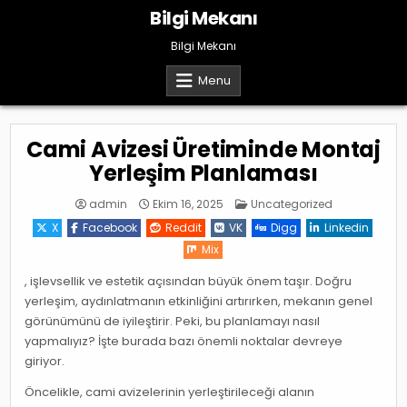
Skip
Bilgi Mekanı
to
content
Bilgi Mekanı
Menu
Cami Avizesi Üretiminde Montaj
Yerleşim Planlaması
Posted
admin
Ekim 16, 2025
Uncategorized
in
X
Facebook
Reddit
VK
Digg
Linkedin
Mix
, işlevsellik ve estetik açısından büyük önem taşır. Doğru
yerleşim, aydınlatmanın etkinliğini artırırken, mekanın genel
görünümünü de iyileştirir. Peki, bu planlamayı nasıl
yapmalıyız? İşte burada bazı önemli noktalar devreye
giriyor.
Öncelikle, cami avizelerinin yerleştirileceği alanın