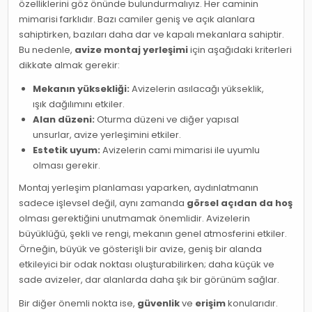
özelliklerini göz önünde bulundurmalıyız. Her caminin
mimarisi farklıdır. Bazı camiler geniş ve açık alanlara
sahiptirken, bazıları daha dar ve kapalı mekanlara sahiptir.
Bu nedenle,
avize montaj yerleşimi
için aşağıdaki kriterleri
dikkate almak gerekir:
Mekanın yüksekliği:
Avizelerin asılacağı yükseklik,
ışık dağılımını etkiler.
Alan düzeni:
Oturma düzeni ve diğer yapısal
unsurlar, avize yerleşimini etkiler.
Estetik uyum:
Avizelerin cami mimarisi ile uyumlu
olması gerekir.
Montaj yerleşim planlaması yaparken, aydınlatmanın
sadece işlevsel değil, aynı zamanda
görsel açıdan da hoş
olması gerektiğini unutmamak önemlidir. Avizelerin
büyüklüğü, şekli ve rengi, mekanın genel atmosferini etkiler.
Örneğin, büyük ve gösterişli bir avize, geniş bir alanda
etkileyici bir odak noktası oluşturabilirken; daha küçük ve
sade avizeler, dar alanlarda daha şık bir görünüm sağlar.
Bir diğer önemli nokta ise,
güvenlik
ve
erişim
konularıdır.