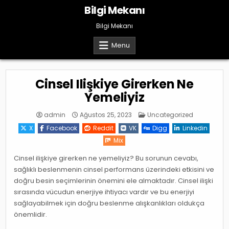
Skip
Bilgi Mekanı
to
content
Bilgi Mekanı
Menu
Cinsel Ilişkiye Girerken Ne
Yemeliyiz
Posted
admin
Ağustos 25, 2023
Uncategorized
in
X
Facebook
Reddit
VK
Digg
Linkedin
Mix
Cinsel ilişkiye girerken ne yemeliyiz? Bu sorunun cevabı,
sağlıklı beslenmenin cinsel performans üzerindeki etkisini ve
doğru besin seçimlerinin önemini ele almaktadır. Cinsel ilişki
sırasında vücudun enerjiye ihtiyacı vardır ve bu enerjiyi
sağlayabilmek için doğru beslenme alışkanlıkları oldukça
önemlidir.