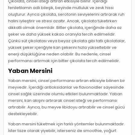
Çikolata, cinsel isteği artıran etkisiyle bilinir. İçerdiği
feniletilamin adlı bileşik, beyinde mutluluk ve zevk hissi
oluşturur. Ayrıca çikolata, serotonin seviyelerini artırarak ruh
halini iyileştirir ve stresi azaltır. Ancak, çikolata tüketirken
dikkatli olmak önemlidir. Bitter çikolata, içeriğinde daha az
şeker ve daha yüksek kakao oranıyla tercih edilmelidir.
Çünkü süt çikolatası veya beyaz çikolata gibi tatlı çikolatalar,
yüksek şeker içeriğiyle kan şekerini hızla yükseltebilir ve
enerji düşüklüğüne neden olabilir. Bu nedenle, cinsel
performansı artırmak için bitter çikolata tercih edilmelidir.
Yaban Mersini
Yaban mersini, cinsel performansı artıran etkisiyle bilinen bir
meyvedir. İçerdiği antioksidanlar ve flavonoidler sayesinde
cinsel sağlık üzerinde olumlu etkileri bulunmaktadır. Yaban
mersini, kan akışını artırarak cinsel isteği ve performansı
artırabilir. Ayrıca, bu meyve libidoyu artırabilir ve cinsel gücü
destekleyebilir.
Yaban mersini tüketmek için farklı yöntemler bulunmaktadır.
İster taze olarak yiyebilir, isterseniz de smoothie, yoğurt