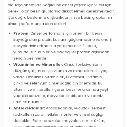
oldukça önemlidir. Sağlıklı bir cinsel yaşam için vücut için
gerekli olan besin gruplarına dikkat etmek gerekmektedir.
İşte doğru beslenme alışkanlıklarının ve besin gruplarının
cinsel performansa olan etkileri:
Protein:
Cinsel performans için önemli bir besin
kaynağı olan protein, kasların güçlenmesine ve enerji
seviyelerinin artmasına yardımcı olur. Et, balık,
yumurta, süt ürünleri ve baklagiller protein açısından
zengin besinlerdir.
Vitaminler ve Mineraller:
Cinsel fonksiyonların
düzgün çalışması için vitamin ve minerallere ihtiyaç
vardır. Özellikle B vitaminleri, C vitamini, E vitamini,
çinko ve selenyum cinsel sağlık için önemlidir. Bu
vitamin ve mineralleri içeren besinler arasında yeşil
yapraklı sebzeler, meyveler, fındık, balık ve deniz
ürünleri bulunur.
Antioksidanlar:
Antioksidanlar, vücuttaki serbest
radikallerin zararlı etkilerini önler ve cinsel sağlığı
destekler. Renkli sebzeler, meyveler, kırmızı üzüm,
çilek, yaban mersini gibi besinler antioksidan