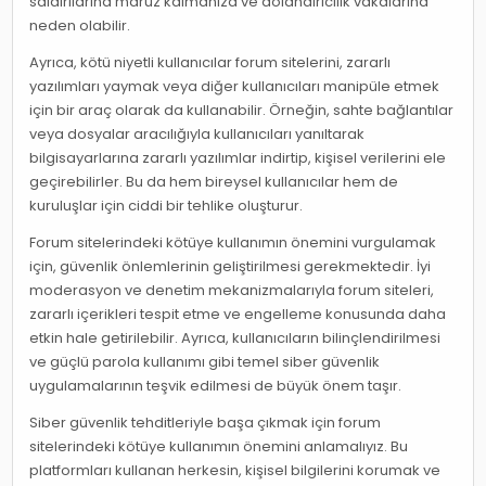
saldırılarına maruz kalmanıza ve dolandırıcılık vakalarına
neden olabilir.
Ayrıca, kötü niyetli kullanıcılar forum sitelerini, zararlı
yazılımları yaymak veya diğer kullanıcıları manipüle etmek
için bir araç olarak da kullanabilir. Örneğin, sahte bağlantılar
veya dosyalar aracılığıyla kullanıcıları yanıltarak
bilgisayarlarına zararlı yazılımlar indirtip, kişisel verilerini ele
geçirebilirler. Bu da hem bireysel kullanıcılar hem de
kuruluşlar için ciddi bir tehlike oluşturur.
Forum sitelerindeki kötüye kullanımın önemini vurgulamak
için, güvenlik önlemlerinin geliştirilmesi gerekmektedir. İyi
moderasyon ve denetim mekanizmalarıyla forum siteleri,
zararlı içerikleri tespit etme ve engelleme konusunda daha
etkin hale getirilebilir. Ayrıca, kullanıcıların bilinçlendirilmesi
ve güçlü parola kullanımı gibi temel siber güvenlik
uygulamalarının teşvik edilmesi de büyük önem taşır.
Siber güvenlik tehditleriyle başa çıkmak için forum
sitelerindeki kötüye kullanımın önemini anlamalıyız. Bu
platformları kullanan herkesin, kişisel bilgilerini korumak ve