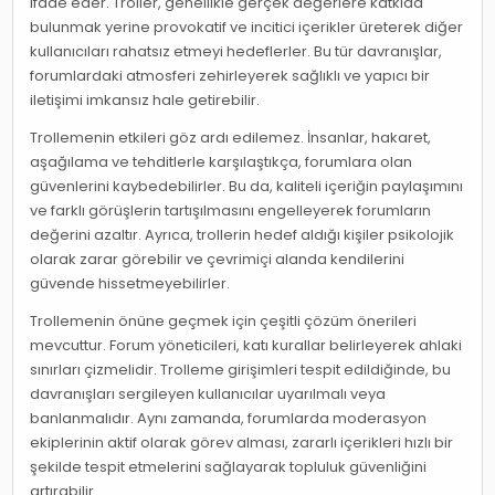
ifade eder. Troller, genellikle gerçek değerlere katkıda
bulunmak yerine provokatif ve incitici içerikler üreterek diğer
kullanıcıları rahatsız etmeyi hedeflerler. Bu tür davranışlar,
forumlardaki atmosferi zehirleyerek sağlıklı ve yapıcı bir
iletişimi imkansız hale getirebilir.
Trollemenin etkileri göz ardı edilemez. İnsanlar, hakaret,
aşağılama ve tehditlerle karşılaştıkça, forumlara olan
güvenlerini kaybedebilirler. Bu da, kaliteli içeriğin paylaşımını
ve farklı görüşlerin tartışılmasını engelleyerek forumların
değerini azaltır. Ayrıca, trollerin hedef aldığı kişiler psikolojik
olarak zarar görebilir ve çevrimiçi alanda kendilerini
güvende hissetmeyebilirler.
Trollemenin önüne geçmek için çeşitli çözüm önerileri
mevcuttur. Forum yöneticileri, katı kurallar belirleyerek ahlaki
sınırları çizmelidir. Trolleme girişimleri tespit edildiğinde, bu
davranışları sergileyen kullanıcılar uyarılmalı veya
banlanmalıdır. Aynı zamanda, forumlarda moderasyon
ekiplerinin aktif olarak görev alması, zararlı içerikleri hızlı bir
şekilde tespit etmelerini sağlayarak topluluk güvenliğini
artırabilir.