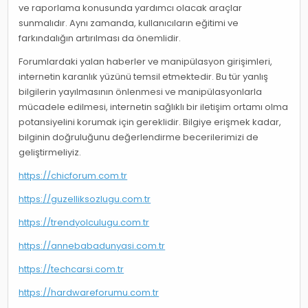
ve raporlama konusunda yardımcı olacak araçlar
sunmalıdır. Aynı zamanda, kullanıcıların eğitimi ve
farkındalığın artırılması da önemlidir.
Forumlardaki yalan haberler ve manipülasyon girişimleri,
internetin karanlık yüzünü temsil etmektedir. Bu tür yanlış
bilgilerin yayılmasının önlenmesi ve manipülasyonlarla
mücadele edilmesi, internetin sağlıklı bir iletişim ortamı olma
potansiyelini korumak için gereklidir. Bilgiye erişmek kadar,
bilginin doğruluğunu değerlendirme becerilerimizi de
geliştirmeliyiz.
https://chicforum.com.tr
https://guzelliksozlugu.com.tr
https://trendyolculugu.com.tr
https://annebabadunyasi.com.tr
https://techcarsi.com.tr
https://hardwareforumu.com.tr