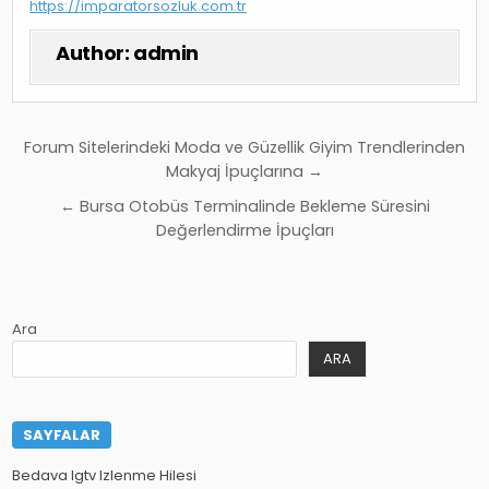
https://imparatorsozluk.com.tr
Author:
admin
Yazı
Forum Sitelerindeki Moda ve Güzellik Giyim Trendlerinden
gezinmesi
Makyaj İpuçlarına →
← Bursa Otobüs Terminalinde Bekleme Süresini
Değerlendirme İpuçları
Ara
ARA
SAYFALAR
Bedava Igtv Izlenme Hilesi