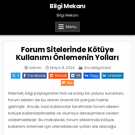
Skip
Bilgi Mekanı
to
content
Bilgi Mekanı
Menu
Forum Sitelerinde Kötüye
Kullanımı Önlemenin Yolları
Posted
admin
Mayıs 8, 2024
Uncategorized
in
X
Facebook
Reddit
VK
Digg
Linkedin
Mix
İnternet, bilgi paylaşımının hızlı ve kolay bir yolunu sunarken,
forum siteleri de bu alanın önemli bir parçası haline
gelmiştir. Ancak, bazı kullanıcılar tarafından forum siteleri
kötüye kullanılabilmekte ve olumsuz deneyimlere neden
olabilmektedir. Bu makalede, forum sitelerinde kötüye
kullanımı önlemek için izlenebilecek yolları ele alacağız.