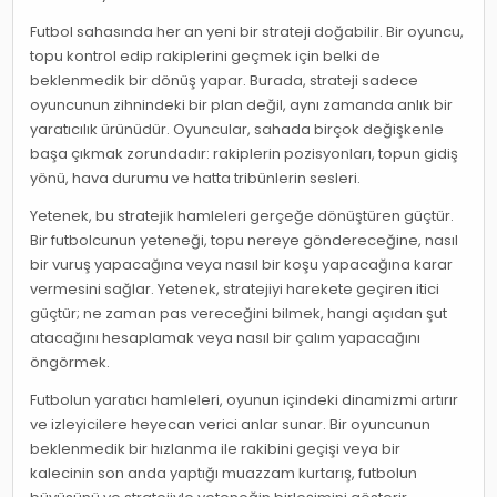
Futbol sahasında her an yeni bir strateji doğabilir. Bir oyuncu,
topu kontrol edip rakiplerini geçmek için belki de
beklenmedik bir dönüş yapar. Burada, strateji sadece
oyuncunun zihnindeki bir plan değil, aynı zamanda anlık bir
yaratıcılık ürünüdür. Oyuncular, sahada birçok değişkenle
başa çıkmak zorundadır: rakiplerin pozisyonları, topun gidiş
yönü, hava durumu ve hatta tribünlerin sesleri.
Yetenek, bu stratejik hamleleri gerçeğe dönüştüren güçtür.
Bir futbolcunun yeteneği, topu nereye göndereceğine, nasıl
bir vuruş yapacağına veya nasıl bir koşu yapacağına karar
vermesini sağlar. Yetenek, stratejiyi harekete geçiren itici
güçtür; ne zaman pas vereceğini bilmek, hangi açıdan şut
atacağını hesaplamak veya nasıl bir çalım yapacağını
öngörmek.
Futbolun yaratıcı hamleleri, oyunun içindeki dinamizmi artırır
ve izleyicilere heyecan verici anlar sunar. Bir oyuncunun
beklenmedik bir hızlanma ile rakibini geçişi veya bir
kalecinin son anda yaptığı muazzam kurtarış, futbolun