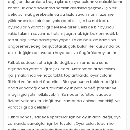
değişen durumlarla başa çıkmak, oyuncuların yaratıcılıklarını
zorlar. Bir anda savunma hattının arkasına geçmek için bir
delik bulmak gerekebilir ya da hızla savunmanın üzerine
yüklenmek için bir fırsat yakalanabilir. İşte bu noktada,
oyuncuların yaratıcılığı devreye girer. Belki de bir oyuncu,
rakip takımın savunma hattını şaşırtmak için beklenmedik bir
top sürüşü veya paslaşma yapar. Ya da belki de kalecinin
öngöremeyeceği bir şut atarak golü bulur. Her durumda, bu
anlık değişimler, oyunda heyecanı ve öngörülemeyi artırır.
Futbol, sadece saha içinde değil, aynı zamanda saha
dışında da yaratıcılığı teşvik eder. Antrenmanlarda, takım
çalışmalarında ve hatta taktik toplantılarda, oyuncuların
fikirleri ve önerileri önemlidir. Bir oyuncunun beklemediği bir
anda yapacağı öneri, takımın oyun planını değiştirebilir ve
maçın gidişatını etkileyebilir. Bu nedenle, futbol sadece
fiziksel yetenekleri değil, aynı zamanda zihinsel esnekliği ve
yaratıcılığı da geliştirir.
Futbol sahası, sadece sporcular için bir oyun alanı değil, aynı
zamanda sanatçılar için bir tuvaldir. Oyuncular, topun her
dokunuşunda kendilerini ifade ederler ve bu ifade biçimi,