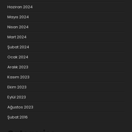
Haziran 2024
Mayıs 2024
Nisan 2024
Mart 2024
Şubat 2024
Ocak 2024
Aralık 2023
Kasım 2023
Ekim 2023
Eylül 2023
Ağustos 2023
Şubat 2016