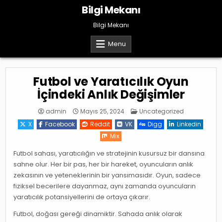
Skip
Bilgi Mekanı
to
content
Bilgi Mekanı
Menu
Futbol ve Yaratıcılık Oyun
İçindeki Anlık Değişimler
Posted
admin
Mayıs 25, 2024
Uncategorized
in
X
Facebook
Reddit
VK
Digg
Linkedin
Mix
Futbol sahası, yaratıcılığın ve stratejinin kusursuz bir dansına
sahne olur. Her bir pas, her bir hareket, oyuncuların anlık
zekasının ve yeteneklerinin bir yansımasıdır. Oyun, sadece
fiziksel becerilere dayanmaz, aynı zamanda oyuncuların
yaratıcılık potansiyellerini de ortaya çıkarır.
Futbol, doğası gereği dinamiktir. Sahada anlık olarak