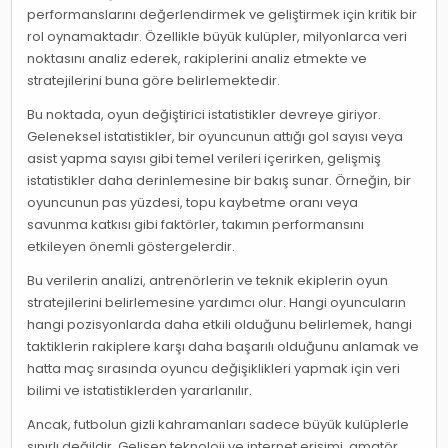
performanslarını değerlendirmek ve geliştirmek için kritik bir
rol oynamaktadır. Özellikle büyük kulüpler, milyonlarca veri
noktasını analiz ederek, rakiplerini analiz etmekte ve
stratejilerini buna göre belirlemektedir.
Bu noktada, oyun değiştirici istatistikler devreye giriyor.
Geleneksel istatistikler, bir oyuncunun attığı gol sayısı veya
asist yapma sayısı gibi temel verileri içerirken, gelişmiş
istatistikler daha derinlemesine bir bakış sunar. Örneğin, bir
oyuncunun pas yüzdesi, topu kaybetme oranı veya
savunma katkısı gibi faktörler, takımın performansını
etkileyen önemli göstergelerdir.
Bu verilerin analizi, antrenörlerin ve teknik ekiplerin oyun
stratejilerini belirlemesine yardımcı olur. Hangi oyuncuların
hangi pozisyonlarda daha etkili olduğunu belirlemek, hangi
taktiklerin rakiplere karşı daha başarılı olduğunu anlamak ve
hatta maç sırasında oyuncu değişiklikleri yapmak için veri
bilimi ve istatistiklerden yararlanılır.
Ancak, futbolun gizli kahramanları sadece büyük kulüplerle
sınırlı değildir. Gelişen teknoloji ve internet erişimi, amatör