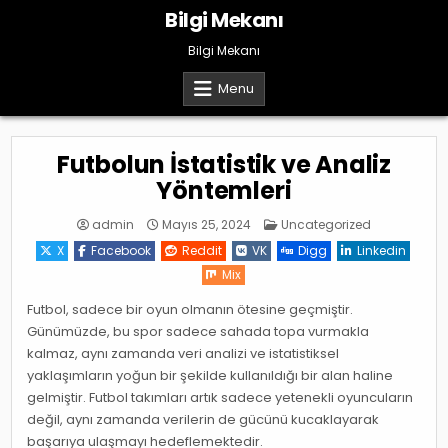
Skip
Bilgi Mekanı
to
content
Bilgi Mekanı
Menu
Futbolun İstatistik ve Analiz
Yöntemleri
Posted
admin
Mayıs 25, 2024
Uncategorized
in
X
Facebook
Reddit
VK
Digg
Linkedin
Mix
Futbol, sadece bir oyun olmanın ötesine geçmiştir.
Günümüzde, bu spor sadece sahada topa vurmakla
kalmaz, aynı zamanda veri analizi ve istatistiksel
yaklaşımların yoğun bir şekilde kullanıldığı bir alan haline
gelmiştir. Futbol takımları artık sadece yetenekli oyuncuların
değil, aynı zamanda verilerin de gücünü kucaklayarak
başarıya ulaşmayı hedeflemektedir.