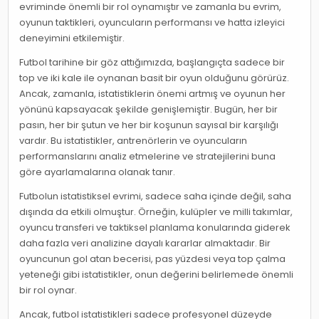
evriminde önemli bir rol oynamıştır ve zamanla bu evrim,
oyunun taktikleri, oyuncuların performansı ve hatta izleyici
deneyimini etkilemiştir.
Futbol tarihine bir göz attığımızda, başlangıçta sadece bir
top ve iki kale ile oynanan basit bir oyun olduğunu görürüz.
Ancak, zamanla, istatistiklerin önemi artmış ve oyunun her
yönünü kapsayacak şekilde genişlemiştir. Bugün, her bir
pasın, her bir şutun ve her bir koşunun sayısal bir karşılığı
vardır. Bu istatistikler, antrenörlerin ve oyuncuların
performanslarını analiz etmelerine ve stratejilerini buna
göre ayarlamalarına olanak tanır.
Futbolun istatistiksel evrimi, sadece saha içinde değil, saha
dışında da etkili olmuştur. Örneğin, kulüpler ve milli takımlar,
oyuncu transferi ve taktiksel planlama konularında giderek
daha fazla veri analizine dayalı kararlar almaktadır. Bir
oyuncunun gol atan becerisi, pas yüzdesi veya top çalma
yeteneği gibi istatistikler, onun değerini belirlemede önemli
bir rol oynar.
Ancak, futbol istatistikleri sadece profesyonel düzeyde