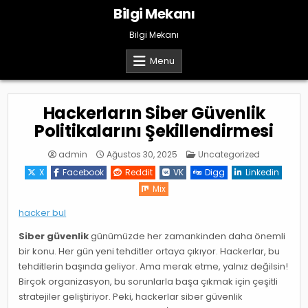
Skip
Bilgi Mekanı
to
content
Bilgi Mekanı
Menu
Hackerların Siber Güvenlik
Politikalarını Şekillendirmesi
Posted
admin
Ağustos 30, 2025
Uncategorized
in
X
Facebook
Reddit
VK
Digg
Linkedin
Mix
hacker bul
Siber güvenlik
günümüzde her zamankinden daha önemli
bir konu. Her gün yeni tehditler ortaya çıkıyor. Hackerlar, bu
tehditlerin başında geliyor. Ama merak etme, yalnız değilsin!
Birçok organizasyon, bu sorunlarla başa çıkmak için çeşitli
stratejiler geliştiriyor. Peki, hackerlar siber güvenlik