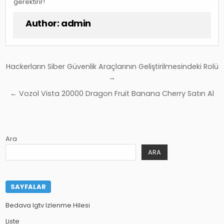
gerektirir!
Author:
admin
Yazı
Hackerların Siber Güvenlik Araçlarının Geliştirilmesindeki Rolü
gezinmesi
→
← Vozol Vista 20000 Dragon Fruit Banana Cherry Satın Al
Ara
ARA
SAYFALAR
Bedava Igtv Izlenme Hilesi
Liste