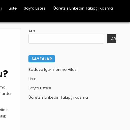
i
Liste
Sayfa Listesi
Ücretsiz Linkedin Takipçi Kasma
Ara
ARA
SAYFALAR
Bedava Igtv Izlenme Hilesi
u?
Liste
lima
Sayfa Listesi
mlarda
Ücretsiz Linkedin Takipçi Kasma
idir.
tlık