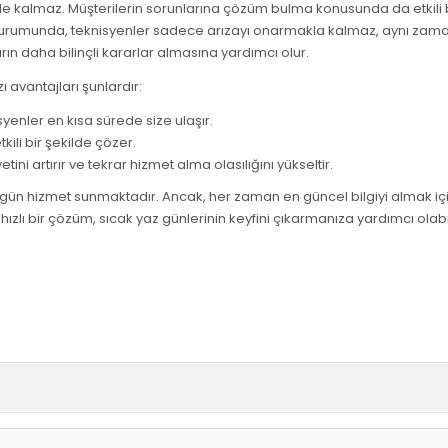
yle kalmaz. Müşterilerin sorunlarına çözüm bulma konusunda da etkili 
ı durumunda, teknisyenler sadece arızayı onarmakla kalmaz, aynı za
arın daha bilinçli kararlar almasına yardımcı olur.
ı avantajları şunlardır:
syenler en kısa sürede size ulaşır.
kili bir şekilde çözer.
ini artırır ve tekrar hizmet alma olasılığını yükseltir.
nı gün hizmet sunmaktadır. Ancak, her zaman en güncel bilgiyi almak iç
ızlı bir çözüm, sıcak yaz günlerinin keyfini çıkarmanıza yardımcı olabil