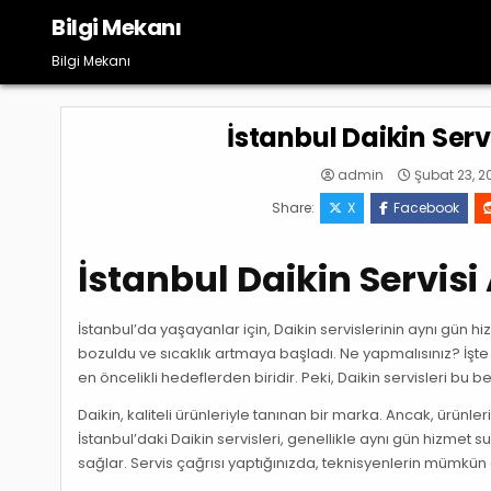
Skip
Bilgi Mekanı
to
content
Bilgi Mekanı
İstanbul Daikin Ser
admin
Şubat 23, 2
Share:
X
Facebook
İstanbul Daikin Servis
İstanbul’da yaşayanlar için, Daikin servislerinin aynı gün 
bozuldu ve sıcaklık artmaya başladı. Ne yapmalısınız? İşte
en öncelikli hedeflerden biridir. Peki, Daikin servisleri bu b
Daikin, kaliteli ürünleriyle tanınan bir marka. Ancak, ürün
İstanbul’daki Daikin servisleri, genellikle aynı gün hizmet 
sağlar. Servis çağrısı yaptığınızda, teknisyenlerin mümkün 