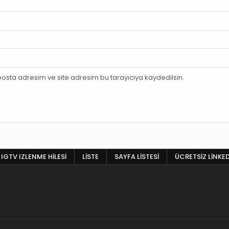
osta adresim ve site adresim bu tarayıcıya kaydedilsin.
IGTV IZLENME HILESI
LISTE
SAYFA LISTESI
ÜCRETSIZ LINKE