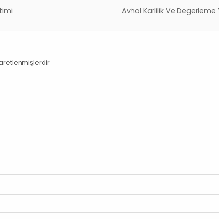
timi
Avhol Karlilik Ve Degerlem
şaretlenmişlerdir