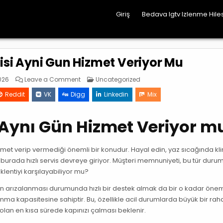
Giriş
Bedava Igtv Izlenme Hiles
visi Ayni Gun Hizmet Veriyor Mu
on
Posted
026
Leave a Comment
Uncategorized
İstanbul
in
Daikin
Reddit
VK
Digg
Linkedin
Mix
Servisi
Ayni
Gun
Hizmet
i Aynı Gün Hizmet Veriyor m
Veriyor
Mu
hizmet verip vermediği önemli bir konudur. Hayal edin, yaz sıcağında k
 burada hızlı servis devreye giriyor. Müşteri memnuniyeti, bu tür duru
eklentiyi karşılayabiliyor mu?
lerin arızalanması durumunda hızlı bir destek almak da bir o kadar öneml
sunma kapasitesine sahiptir. Bu, özellikle acil durumlarda büyük bir raha
olan en kısa sürede kapınızı çalması beklenir.