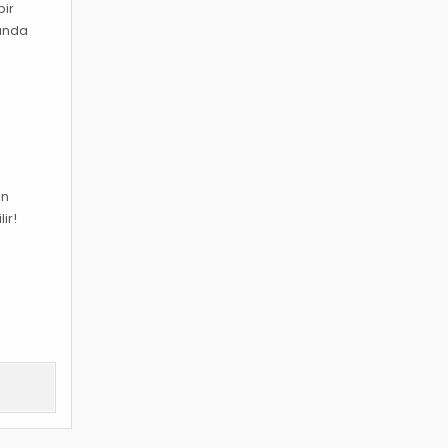
bir
manda
in
ir!