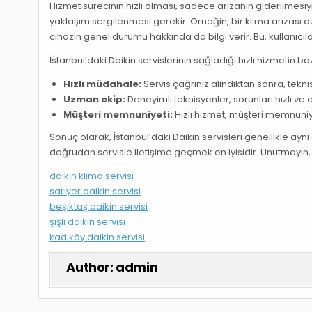
Hizmet sürecinin hızlı olması, sadece arızanın giderilmesi
yaklaşım sergilenmesi gerekir. Örneğin, bir klima arızas
cihazın genel durumu hakkında da bilgi verir. Bu, kullanıcıl
İstanbul’daki Daikin servislerinin sağladığı hızlı hizmetin baz
Hızlı müdahale:
Servis çağrınız alındıktan sonra, tekni
Uzman ekip:
Deneyimli teknisyenler, sorunları hızlı ve et
Müşteri memnuniyeti:
Hızlı hizmet, müşteri memnuniyet
Sonuç olarak, İstanbul’daki Daikin servisleri genellikle ay
doğrudan servisle iletişime geçmek en iyisidir. Unutmayın, h
daikin klima servisi
sariyer daikin servisi
beşiktaş daikin servisi
şişli daikin servisi
kadıköy daikin servisi
Author:
admin