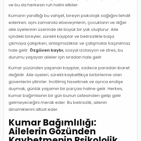
ve bu da herkesin ruh halini etkiler.
Kumarın yarattığı bu vahşet, bireyin psikolojik sağlığını tehdit
ederken; aynı zamanda ebeveynlerin, çocukların ve diğer
aile üyelerinin üzerinde de büyük bir yük oluşturur. Aile
içindeki bireyler, sürekli kayıplar ve belirsizlikle başa
çıkmaya çalışırken, anlaşmazlıklar ve çatışmalar kaçınılmaz
hale gelir.
Özgüven kaybı
, sosyal izolasyon ve stres, bu
durumu yaşayan aileler için sıradan hale gelir.
Kumar yüzünden yaşanan kayıplar, sadece paradan ibaret
değildir. Aile üyeleri, sürekli kaybettikçe birbirlerine olan
güvenlerini yitirirler. İncitilmiş hissetmek ve ayrıca endişe
duymak, günlük yaşamın bir parçası haline gelir. Herkes,
kumar bağımlısının bir gün bunun üstesinden gelip gelir
gelmeyeceğini merak eder. Bu belirsizlik, ailenin
dinamiklerini altüst eder.
Kumar Bağımlılığı:
Ailelerin Gözünden
Kaybetmenin Psikolojik