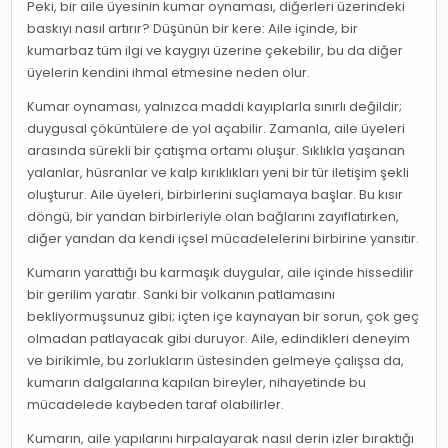
Peki, bir aile üyesinin kumar oynaması, diğerleri üzerindeki
baskıyı nasıl artırır? Düşünün bir kere: Aile içinde, bir
kumarbaz tüm ilgi ve kaygıyı üzerine çekebilir, bu da diğer
üyelerin kendini ihmal etmesine neden olur.
Kumar oynaması, yalnızca maddi kayıplarla sınırlı değildir;
duygusal çöküntülere de yol açabilir. Zamanla, aile üyeleri
arasında sürekli bir çatışma ortamı oluşur. Sıklıkla yaşanan
yalanlar, hüsranlar ve kalp kırıklıkları yeni bir tür iletişim şekli
oluşturur. Aile üyeleri, birbirlerini suçlamaya başlar. Bu kısır
döngü, bir yandan birbirleriyle olan bağlarını zayıflatırken,
diğer yandan da kendi içsel mücadelelerini birbirine yansıtır.
Kumarın yarattığı bu karmaşık duygular, aile içinde hissedilir
bir gerilim yaratır. Sanki bir volkanın patlamasını
bekliyormuşsunuz gibi; içten içe kaynayan bir sorun, çok geç
olmadan patlayacak gibi duruyor. Aile, edindikleri deneyim
ve birikimle, bu zorlukların üstesinden gelmeye çalışsa da,
kumarın dalgalarına kapılan bireyler, nihayetinde bu
mücadelede kaybeden taraf olabilirler.
Kumarın, aile yapılarını hırpalayarak nasıl derin izler bıraktığı