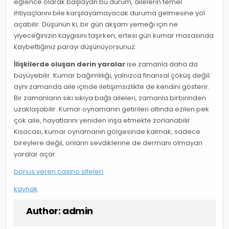
eğlence olarak başlayan bu durum, ailelerin temel
ihtiyaçlarını bile karşılayamayacak duruma gelmesine yol
açabilir. Düşünün ki, bir gün akşam yemeği için ne
yiyeceğinizin kaygısını taşırken, ertesi gün kumar masasında
kaybettiğiniz parayı düşünüyorsunuz.
İlişkilerde oluşan derin yaralar
ise zamanla daha da
büyüyebilir. Kumar bağımlılığı, yalnızca finansal çöküş değil;
aynı zamanda aile içinde iletişimsizlikte de kendini gösterir.
Bir zamanların sıkı sıkıya bağlı aileleri, zamanla birbirinden
uzaklaşabilir. Kumar oynamanın getirileri altında ezilen pek
çok aile, hayatlarını yeniden inşa etmekte zorlanabilir.
Kısacası, kumar oynamanın gölgesinde kalmak, sadece
bireylere değil, onların sevdiklerine de dermanı olmayan
yaralar açar.
bonus veren casino siteleri
kaynak
Author:
admin