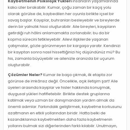
Kaybetmenin Psikolojik Yükleri
insanların yaşamlarında
kalıcı izler bırakabilir. Kumar, çoğu zaman bir kaçış yolu
olarak görülse de, kaybedilen her oyunla birlikte içsel bir
savaş başlar. Kayıplar, buhranları besleyebilir ve bireylerde
derin bir yalnızlık hissi oluşturabilir. Aile bireyleri, kayıpların
getirdiği ruh hâlini anlamamakta zorlanabilir; bu da bir
kopma sürecini tetikleyebilir. Ailevi ilişkilerde yaşanan
çatışmalar, gözle görünmeyen bir kargaşa yaratır. Kendinizi
bir kayıptan sonra nasıl hissettiğinizi hiç düşündünüz mü? Bu
his, zamanla büyüyebilir ve ailenizle aranızda bir uçurum
oluşturabilir.
Çözümler Neler?
Kumar ile başa çıkmak, ilk etapta zor
görünse de imkânsız değil. Öncelikle, açık iletişim şart! Aile
üyeleri arasında kayıplar ve hisler hakkında konuşmak,
duygusal yükleri hafifletebilir. Birlikte destek gruplarına
katılmak veya uzman bir danışmandan yardım almak da
önemli adımlar. Farkındalık geliştirmek, kaybetme korkusunu
azaltmanın en etkili yollarından biridir. Hatta belki de
kazandıklarınızı kaybetmekten daha fazla kaybetmenin
yollarını bulmak sizi diğerlerinden farklı kılabilir. Unutmayın,