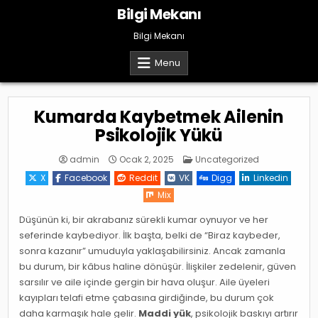
Skip
Bilgi Mekanı
to
content
Bilgi Mekanı
Menu
Kumarda Kaybetmek Ailenin
Psikolojik Yükü
Posted
admin
Ocak 2, 2025
Uncategorized
in
X
Facebook
Reddit
VK
Digg
Linkedin
Mix
Düşünün ki, bir akrabanız sürekli kumar oynuyor ve her
seferinde kaybediyor. İlk başta, belki de “Biraz kaybeder,
sonra kazanır” umuduyla yaklaşabilirsiniz. Ancak zamanla
bu durum, bir kâbus haline dönüşür. İlişkiler zedelenir, güven
sarsılır ve aile içinde gergin bir hava oluşur. Aile üyeleri
kayıpları telafi etme çabasına girdiğinde, bu durum çok
daha karmaşık hale gelir.
Maddi yük
, psikolojik baskıyı artırır