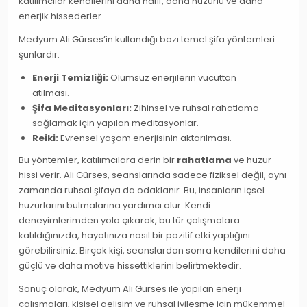
katılımcılar kendilerini daha hafif, daha huzurlu ve daha
enerjik hissederler.
Medyum Ali Gürses’in kullandığı bazı temel şifa yöntemleri
şunlardır:
Enerji Temizliği:
Olumsuz enerjilerin vücuttan
atılması.
Şifa Meditasyonları:
Zihinsel ve ruhsal rahatlama
sağlamak için yapılan meditasyonlar.
Reiki:
Evrensel yaşam enerjisinin aktarılması.
Bu yöntemler, katılımcılara derin bir
rahatlama
ve huzur
hissi verir. Ali Gürses, seanslarında sadece fiziksel değil, aynı
zamanda ruhsal şifaya da odaklanır. Bu, insanların içsel
huzurlarını bulmalarına yardımcı olur. Kendi
deneyimlerimden yola çıkarak, bu tür çalışmalara
katıldığınızda, hayatınıza nasıl bir pozitif etki yaptığını
görebilirsiniz. Birçok kişi, seanslardan sonra kendilerini daha
güçlü ve daha motive hissettiklerini belirtmektedir.
Sonuç olarak, Medyum Ali Gürses ile yapılan enerji
çalışmaları, kişisel gelişim ve ruhsal iyileşme için mükemmel