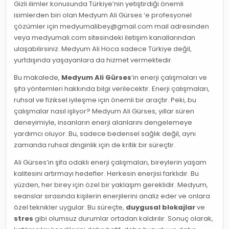
Gizli ilimler konusunda Türkiye’nin yetiştirdiği önemli
isimlerden biri olan Medyum Ali Gürses ‘e profesyonel
çözümler için
medyumalibey@gmail.com
mail adresinden
veya medyumali.com sitesindeki iletişim kanallarından
ulaşabilirsiniz. Medyum Ali Hoca sadece Türkiye değil,
yurtdışında yaşayanlara da hizmet vermektedir.
Bu makalede,
Medyum Ali Gürses
‘in enerji çalışmaları ve
şifa yöntemleri hakkında bilgi verilecektir. Enerji çalışmaları,
ruhsal ve fiziksel iyileşme için önemli bir araçtır. Peki, bu
çalışmalar nasıl işliyor? Medyum Ali Gürses, yıllar süren
deneyimiyle, insanların enerji alanlarını dengelemeye
yardımcı oluyor. Bu, sadece bedensel sağlık değil, aynı
zamanda ruhsal dinginlik için de kritik bir süreçtir.
Ali Gürses’in şifa odaklı enerji çalışmaları, bireylerin yaşam
kalitesini artırmayı hedefler. Herkesin enerjisi farklıdır. Bu
yüzden, her birey için özel bir yaklaşım gereklidir. Medyum,
seanslar sırasında kişilerin enerjilerini analiz eder ve onlara
özel teknikler uygular. Bu süreçte,
duygusal blokajlar
ve
stres
gibi olumsuz durumlar ortadan kaldırılır. Sonuç olarak,