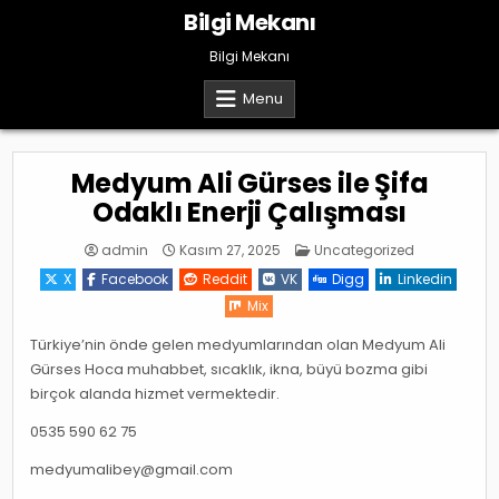
Skip
Bilgi Mekanı
to
content
Bilgi Mekanı
Menu
Medyum Ali Gürses ile Şifa
Odaklı Enerji Çalışması
Posted
admin
Kasım 27, 2025
Uncategorized
in
X
Facebook
Reddit
VK
Digg
Linkedin
Mix
Türkiye’nin önde gelen medyumlarından olan Medyum Ali
Gürses Hoca muhabbet, sıcaklık, ikna, büyü bozma gibi
birçok alanda hizmet vermektedir.
0535 590 62 75
medyumalibey@gmail.com