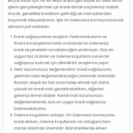
Birçok insan için, bir ev veya araba gibi büyük bir satın alma
işlemi gerçekleştirmek için kredi almak kaçınılmaz olabilir.
Ancak, genellikle kredilerin getirdiği ek mali yüklerden
kaçınmak isteyebilirsiniz. İşte ön ödemesiz komisyonla kredi
almanın püf noktaları:
Kredi sağlayıcılarını araştırın: Farklı bankaların ve
finans kuruluşlarının farklı oranlarda ön ödemesiz
kredi seçenekleri sunabileceğini unutmayın. Size en
uygun faiz oranları ve ödeme koşullarını sunan bir
sağlayıcıyı bulmak için dikkatli bir araştırma yapın.
Gelir durumunuzu değerlendirin: Kredi sağlayıcının,
gelirinizi nasıl değerlendireceğini anlamak önemlidir.
Bazıları, düşük bir faiz oranı talep etmek için daha
yüksek bir kredi notu gerektirebilirken, diğerleri
gelirinizi temel alabilir. Kendi mali durumunuzu
değerlendirerek, size en uygun kredi sağlayıcıyı
belirleyebilirsiniz.
Ödeme koşullarını anlayın: Ön ödemesiz komisyonlu
kredi alırken, ödeme koşullarının ne olduğunu tam
olarak anlamak önemlidir. Bazı kredilerde erken