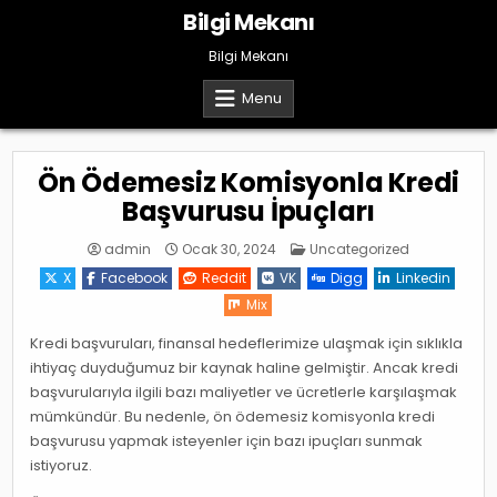
Skip
Bilgi Mekanı
to
content
Bilgi Mekanı
Menu
Ön Ödemesiz Komisyonla Kredi
Başvurusu İpuçları
Posted
admin
Ocak 30, 2024
Uncategorized
in
X
Facebook
Reddit
VK
Digg
Linkedin
Mix
Kredi başvuruları, finansal hedeflerimize ulaşmak için sıklıkla
ihtiyaç duyduğumuz bir kaynak haline gelmiştir. Ancak kredi
başvurularıyla ilgili bazı maliyetler ve ücretlerle karşılaşmak
mümkündür. Bu nedenle, ön ödemesiz komisyonla kredi
başvurusu yapmak isteyenler için bazı ipuçları sunmak
istiyoruz.