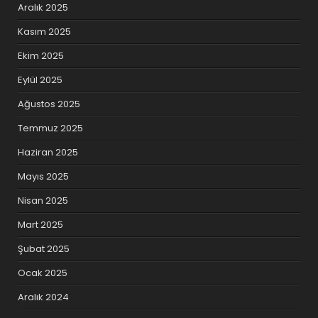
Aralık 2025
Kasım 2025
Ekim 2025
Eylül 2025
Ağustos 2025
Temmuz 2025
Haziran 2025
Mayıs 2025
Nisan 2025
Mart 2025
Şubat 2025
Ocak 2025
Aralık 2024