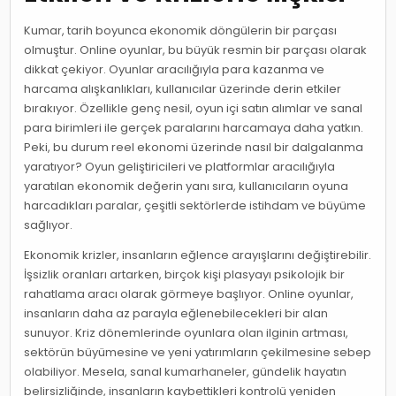
Kumar, tarih boyunca ekonomik döngülerin bir parçası
olmuştur. Online oyunlar, bu büyük resmin bir parçası olarak
dikkat çekiyor. Oyunlar aracılığıyla para kazanma ve
harcama alışkanlıkları, kullanıcılar üzerinde derin etkiler
bırakıyor. Özellikle genç nesil, oyun içi satın alımlar ve sanal
para birimleri ile gerçek paralarını harcamaya daha yatkın.
Peki, bu durum reel ekonomi üzerinde nasıl bir dalgalanma
yaratıyor? Oyun geliştiricileri ve platformlar aracılığıyla
yaratılan ekonomik değerin yanı sıra, kullanıcıların oyuna
harcadıkları paralar, çeşitli sektörlerde istihdam ve büyüme
sağlıyor.
Ekonomik krizler, insanların eğlence arayışlarını değiştirebilir.
İşsizlik oranları artarken, birçok kişi plasyayı psikolojik bir
rahatlama aracı olarak görmeye başlıyor. Online oyunlar,
insanların daha az parayla eğlenebilecekleri bir alan
sunuyor. Kriz dönemlerinde oyunlara olan ilginin artması,
sektörün büyümesine ve yeni yatırımların çekilmesine sebep
olabiliyor. Mesela, sanal kumarhaneler, gündelik hayatın
belirsizliğinde, insanların kaybettikleri kontrolü yeniden