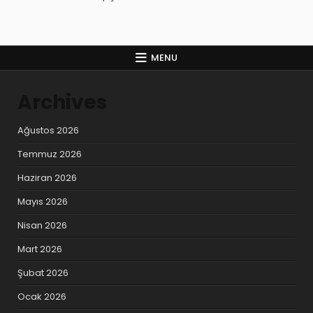
MENU
Archives
Ağustos 2026
Temmuz 2026
Haziran 2026
Mayıs 2026
Nisan 2026
Mart 2026
Şubat 2026
Ocak 2026