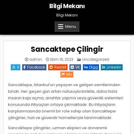
Skip
Bilgi Mekanı
to
content
Bilgi Mekanı
Menu
Sancaktepe Çilingir
Posted
admin
Ekim 15, 2023
Uncategorized
in
X
Facebook
Reddit
VK
Digg
Linkedin
Mix
Sancaktepe, İstanbul’un yaşayan ve gelişen semtlerinden
biridir. Her geçen gün artan nüfusuyla birlikte, daha fazla
insanın kapı açma, anahtar yapma veya güvenlik sistemleri
konusunda ihtiyaçları ortaya çıkmaktadır. Bu ihtiyaçların
karşılanmasında önemli bir role sahip olan Sancaktepe
çilingirler, hızlı ve güvenilir hizmetleriyle tanınmaktadır.
Sancaktepe çilingirler, uzman ekipleri ve donanımlı