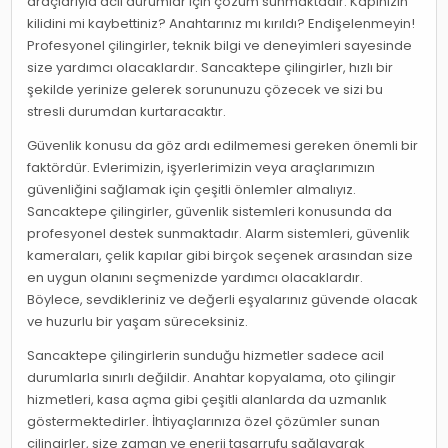
araçlarıyla acil durumlar için çözüm sunmaktadır. Kapınızın
kilidini mi kaybettiniz? Anahtarınız mı kırıldı? Endişelenmeyin!
Profesyonel çilingirler, teknik bilgi ve deneyimleri sayesinde
size yardımcı olacaklardır. Sancaktepe çilingirler, hızlı bir
şekilde yerinize gelerek sorununuzu çözecek ve sizi bu
stresli durumdan kurtaracaktır.
Güvenlik konusu da göz ardı edilmemesi gereken önemli bir
faktördür. Evlerimizin, işyerlerimizin veya araçlarımızın
güvenliğini sağlamak için çeşitli önlemler almalıyız.
Sancaktepe çilingirler, güvenlik sistemleri konusunda da
profesyonel destek sunmaktadır. Alarm sistemleri, güvenlik
kameraları, çelik kapılar gibi birçok seçenek arasından size
en uygun olanını seçmenizde yardımcı olacaklardır.
Böylece, sevdikleriniz ve değerli eşyalarınız güvende olacak
ve huzurlu bir yaşam süreceksiniz.
Sancaktepe çilingirlerin sunduğu hizmetler sadece acil
durumlarla sınırlı değildir. Anahtar kopyalama, oto çilingir
hizmetleri, kasa açma gibi çeşitli alanlarda da uzmanlık
göstermektedirler. İhtiyaçlarınıza özel çözümler sunan
çilingirler, size zaman ve enerji tasarrufu sağlayarak