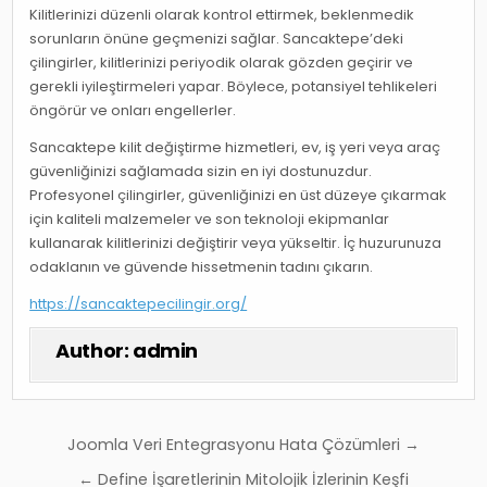
Kilitlerinizi düzenli olarak kontrol ettirmek, beklenmedik
sorunların önüne geçmenizi sağlar. Sancaktepe’deki
çilingirler, kilitlerinizi periyodik olarak gözden geçirir ve
gerekli iyileştirmeleri yapar. Böylece, potansiyel tehlikeleri
öngörür ve onları engellerler.
Sancaktepe kilit değiştirme hizmetleri, ev, iş yeri veya araç
güvenliğinizi sağlamada sizin en iyi dostunuzdur.
Profesyonel çilingirler, güvenliğinizi en üst düzeye çıkarmak
için kaliteli malzemeler ve son teknoloji ekipmanlar
kullanarak kilitlerinizi değiştirir veya yükseltir. İç huzurunuza
odaklanın ve güvende hissetmenin tadını çıkarın.
https://sancaktepecilingir.org/
Author:
admin
Yazı
Joomla Veri Entegrasyonu Hata Çözümleri →
gezinmesi
← Define İşaretlerinin Mitolojik İzlerinin Keşfi