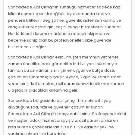
Sancaktepe Acil Çilingir’in sunduğu hizmetler sadece kapı
kilidini açmakla sınırlı değildir. Aynı zamanda kapı ve
pencere kilitlerini değiştirme, güvenlik sistemleri kurma ve
araç kilitlerini açma gibi çeşitli çilingir hizmetlerini sunarlar.
Her türlü acil duruma müdahale edecek ekipman ve
beceriye sahip olan bu profesyoneller, size güvende
hissetmenizi sağlar.
Sancaktepe Acil Çilingir ekibi, müşteri memnuniyetini her
zaman öncelik olarak görmektedir. Hızlı yanıt süreleriyle
tanınan bu uzmanlar, sizin için en uygun ve bütçe dostu
çözümleri sunmak için çalışır. Ayrıca, 7 gün 24 saat hizmet
veren bir şirket olmaları, acil durumlarınızda bile her zaman
ulaşılabilir olacakları anlamına gelir.
Sancaktepe bölgesinde acil çilingir hizmetine ihtiyaç
duyduğunuzda, hızlı ve güvenilir çözümler sunan
Sancaktepe Acil Çilingir’e başvurabilirsiniz. Profesyonel ekibi
ve müşteri odaklı hizmet anlayışıyla, acil durumlarınızı en
kısa sürede çözeceklerdir. Size hızlı ve etkili bir şekilde
yardımcı olmak için buradalar.