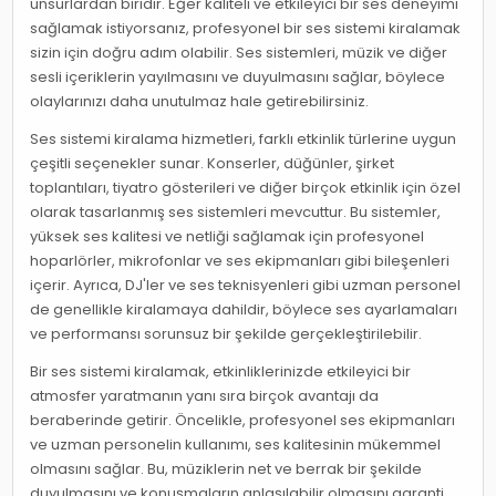
unsurlardan biridir. Eğer kaliteli ve etkileyici bir ses deneyimi
sağlamak istiyorsanız, profesyonel bir ses sistemi kiralamak
sizin için doğru adım olabilir. Ses sistemleri, müzik ve diğer
sesli içeriklerin yayılmasını ve duyulmasını sağlar, böylece
olaylarınızı daha unutulmaz hale getirebilirsiniz.
Ses sistemi kiralama hizmetleri, farklı etkinlik türlerine uygun
çeşitli seçenekler sunar. Konserler, düğünler, şirket
toplantıları, tiyatro gösterileri ve diğer birçok etkinlik için özel
olarak tasarlanmış ses sistemleri mevcuttur. Bu sistemler,
yüksek ses kalitesi ve netliği sağlamak için profesyonel
hoparlörler, mikrofonlar ve ses ekipmanları gibi bileşenleri
içerir. Ayrıca, DJ'ler ve ses teknisyenleri gibi uzman personel
de genellikle kiralamaya dahildir, böylece ses ayarlamaları
ve performansı sorunsuz bir şekilde gerçekleştirilebilir.
Bir ses sistemi kiralamak, etkinliklerinizde etkileyici bir
atmosfer yaratmanın yanı sıra birçok avantajı da
beraberinde getirir. Öncelikle, profesyonel ses ekipmanları
ve uzman personelin kullanımı, ses kalitesinin mükemmel
olmasını sağlar. Bu, müziklerin net ve berrak bir şekilde
duyulmasını ve konuşmaların anlaşılabilir olmasını garanti