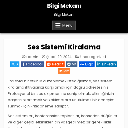
Skip
Bilgi Mekanı
to
content
Bilgi Mekanı
Menu
Ses Sistemi Kiralama
Posted
admin
Şubat 20, 2024
Uncategorized
in
X
Facebook
Reddit
VK
Digg
Linkedin
Mix
Etkileyici bir etkinlik düzenlemek istediğinizde, ses sistemi
kiralama ihtiyacınızı karşılamak için doğru adrestesiniz.
Profesyonel bir ses ekipmanına sahip olmak, etkinliğinizin
başarısını artırmak ve katılımcılara unutulmaz bir deneyim
sunmak için kritik öneme sahiptir.
Ses sistemleri, konferanslar, toplantılar, konserler, düğünler
ve diğer çeşitli etkinlikler için vazgeçilmez bir gerekliliktir.