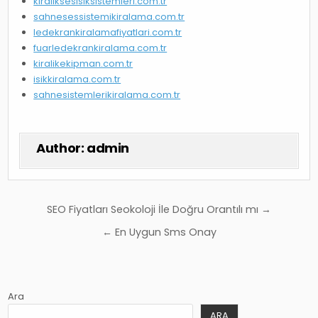
kiraliksesisiksistemleri.com.tr
sahnesessistemikiralama.com.tr
ledekrankiralamafiyatlari.com.tr
fuarledekrankiralama.com.tr
kiralikekipman.com.tr
isikkiralama.com.tr
sahnesistemlerikiralama.com.tr
Author:
admin
Yazı
SEO Fiyatları Seokoloji İle Doğru Orantılı mı →
gezinmesi
← En Uygun Sms Onay
Ara
ARA