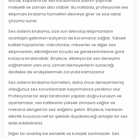
Ancak, kapsamlı bir ses kurulumuna yatırım yapmak
maliyetli ve zaman alıcı olabilir. Bu noktada, profesyonel ses
ekipmanı kiralama hizmetleri devreye girer ve size ideal
çözümü sunar.
Ses sistemi kiralama, size son teknoloji ekipmanların
avantajını getirirken bütçenizi de korumanızı sağlar. Yüksek
kaliteli hoparlörler, mikrofonlar, mikserler ve diğer ses
ekipmanları, etkinliğinizin boyutu ve gereksinimlerine göre
kolayca kiralanabilir. Böylece, etkileyici bir ses deneyimi
sağlamanın yanı sıra, uzman teknisyenlerin sunacağı
destekle de endişelenmek zorunda kalmazsınız.
Ses sistemi kiralama hizmetleri, daha önce deneyimlemiş
olduğunuz ses sorunlarından kaçınmanıza yardımcı olur.
Profesyonel bir ekip tarafından yapılan doğru kurulum ve
ayarlamalar, ses kalitesinin yüksek olmasını sağlar ve
mekana dengeli bir ses dağılımı getirir. Böylece, herkesin
etkinlik boyunca net bir şekilde duyabileceği anlaşılır bir ses
elde edebilirsiniz.
Diğer bir avantaj ise esneklik ve kolaylık sunmasıdır. Ses