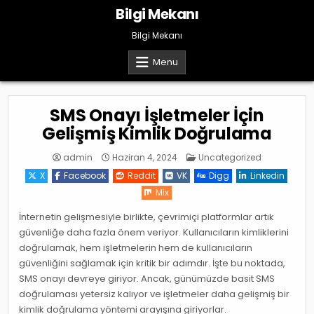
Skip
Bilgi Mekanı
to
content
Bilgi Mekanı
Menu
SMS Onayı İşletmeler İçin
Gelişmiş Kimlik Doğrulama
Posted
admin
Haziran 4, 2024
Uncategorized
in
X
Facebook
Reddit
VK
Digg
Linkedin
Mix
İnternetin gelişmesiyle birlikte, çevrimiçi platformlar artık
güvenliğe daha fazla önem veriyor. Kullanıcıların kimliklerini
doğrulamak, hem işletmelerin hem de kullanıcıların
güvenliğini sağlamak için kritik bir adımdır. İşte bu noktada,
SMS onayı devreye giriyor. Ancak, günümüzde basit SMS
doğrulaması yetersiz kalıyor ve işletmeler daha gelişmiş bir
kimlik doğrulama yöntemi arayışına giriyorlar.