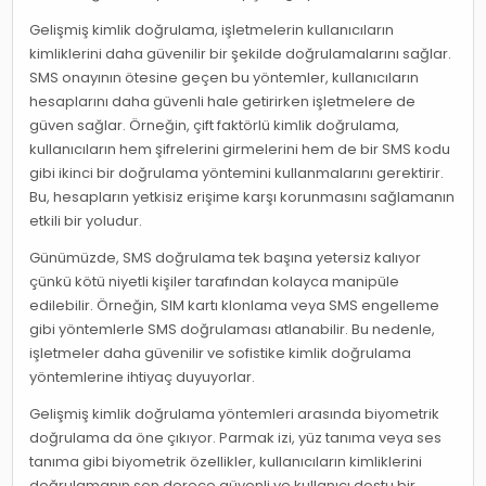
Gelişmiş kimlik doğrulama, işletmelerin kullanıcıların
kimliklerini daha güvenilir bir şekilde doğrulamalarını sağlar.
SMS onayının ötesine geçen bu yöntemler, kullanıcıların
hesaplarını daha güvenli hale getirirken işletmelere de
güven sağlar. Örneğin, çift faktörlü kimlik doğrulama,
kullanıcıların hem şifrelerini girmelerini hem de bir SMS kodu
gibi ikinci bir doğrulama yöntemini kullanmalarını gerektirir.
Bu, hesapların yetkisiz erişime karşı korunmasını sağlamanın
etkili bir yoludur.
Günümüzde, SMS doğrulama tek başına yetersiz kalıyor
çünkü kötü niyetli kişiler tarafından kolayca manipüle
edilebilir. Örneğin, SIM kartı klonlama veya SMS engelleme
gibi yöntemlerle SMS doğrulaması atlanabilir. Bu nedenle,
işletmeler daha güvenilir ve sofistike kimlik doğrulama
yöntemlerine ihtiyaç duyuyorlar.
Gelişmiş kimlik doğrulama yöntemleri arasında biyometrik
doğrulama da öne çıkıyor. Parmak izi, yüz tanıma veya ses
tanıma gibi biyometrik özellikler, kullanıcıların kimliklerini
doğrulamanın son derece güvenli ve kullanıcı dostu bir