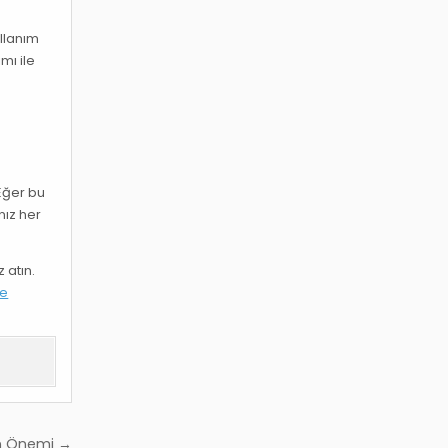
ullanım
mı ile
 Eğer bu
nız her
 atın.
ne
ın Önemi →