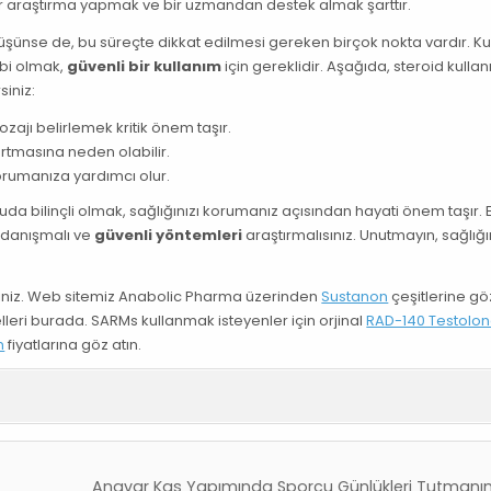
bir araştırma yapmak ve bir uzmandan destek almak şarttır.
 düşünse de, bu süreçte dikkat edilmesi gereken birçok nokta vardır. K
hibi olmak,
güvenli bir kullanım
için gereklidir. Aşağıda, steroid kullanı
siniz:
zajı belirlemek kritik önem taşır.
 artmasına neden olabilir.
korumanıza yardımcı olur.
uda bilinçli olmak, sağlığınızı korumanız açısından hayati önem taşır.
 danışmalı ve
güvenli yöntemleri
araştırmalısınız. Unutmayın, sağlığı
rsiniz. Web sitemiz Anabolic Pharma üzerinden
Sustanon
çeşitlerine göz
lleri burada. SARMs kullanmak isteyenler için orjinal
RAD-140 Testolo
n
fiyatlarına göz atın.
Anavar Kas Yapımında Sporcu Günlükleri Tutman