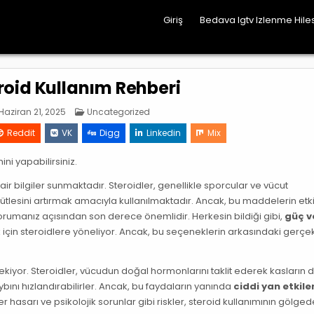
Giriş
Bedava Igtv Izlenme Hiles
eroid Kullanım Rehberi
Posted
Haziran 21, 2025
Uncategorized
in
Reddit
VK
Digg
Linkedin
Mix
ini yapabilirsiniz.
air bilgiler sunmaktadır. Steroidler, genellikle sporcular ve vücut
ütlesini artırmak amacıyla kullanılmaktadır. Ancak, bu maddelerin etki
 korumanız açısından son derece önemlidir. Herkesin bildiği gibi,
güç v
 için steroidlere yöneliyor. Ancak, bu seçeneklerin arkasındaki gerçek
rekiyor. Steroidler, vücudun doğal hormonlarını taklit ederek kasların d
bını hızlandırabilirler. Ancak, bu faydaların yanında
ciddi yan etkile
hasarı ve psikolojik sorunlar gibi riskler, steroid kullanımının gölge