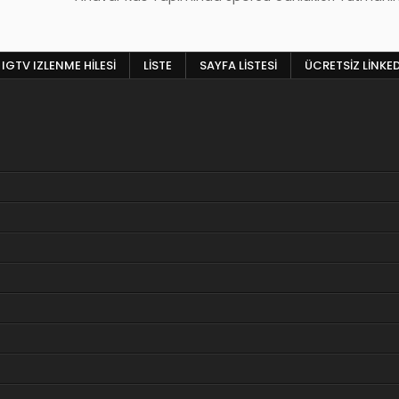
IGTV IZLENME HILESI
LISTE
SAYFA LISTESI
ÜCRETSIZ LINKE