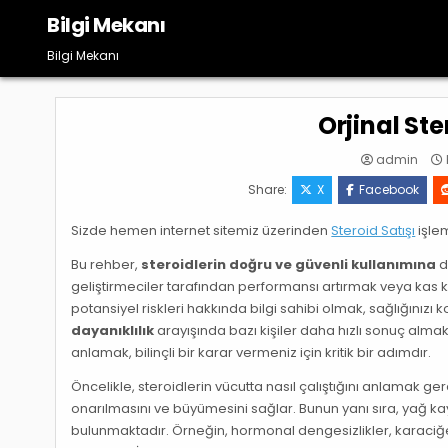
Skip
Bilgi Mekanı
to
content
Bilgi Mekanı
Orjinal St
admin
Share:
X
Facebook
Sizde hemen internet sitemiz üzerinden
Steroid Satışı
işlem
Bu rehber,
steroidlerin doğru ve güvenli kullanımına
d
geliştirmeciler tarafından performansı artırmak veya kas k
potansiyel riskleri hakkında bilgi sahibi olmak, sağlığınızı
dayanıklılık
arayışında bazı kişiler daha hızlı sonuç almak
anlamak, bilinçli bir karar vermeniz için kritik bir adımdır.
Öncelikle, steroidlerin vücutta nasıl çalıştığını anlamak ge
onarılmasını ve büyümesini sağlar. Bunun yanı sıra, yağ kay
bulunmaktadır. Örneğin, hormonal dengesizlikler, karaciğer 