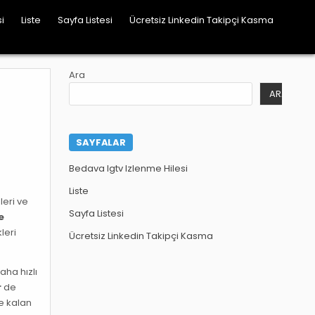
i
Liste
Sayfa Listesi
Ücretsiz Linkedin Takipçi Kasma
Ara
ARA
SAYFALAR
Bedava Igtv Izlenme Hilesi
Liste
leri ve
Sayfa Listesi
e
leri
Ücretsiz Linkedin Takipçi Kasma
aha hızlı
r
de
de kalan