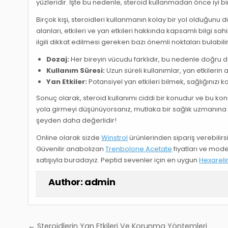
yüzleridir. İşte bu nedenle, steroid kullanmadan önce iyi 
Birçok kişi, steroidleri kullanmanın kolay bir yol olduğunu
alanları, etkileri ve yan etkileri hakkında kapsamlı bilgi sa
ilgili dikkat edilmesi gereken bazı önemli noktaları bulabilir
Dozaj:
Her bireyin vücudu farklıdır, bu nedenle doğru do
Kullanım Süresi:
Uzun süreli kullanımlar, yan etkilerin
Yan Etkiler:
Potansiyel yan etkileri bilmek, sağlığınızı 
Sonuç olarak, steroid kullanımı ciddi bir konudur ve bu kon
yola girmeyi düşünüyorsanız, mutlaka bir sağlık uzmanına
şeyden daha değerlidir!
Online olarak sizde
Winstrol
ürünlerinden sipariş verebili
Güvenilir anabolizan
Trenbolone Acetate
fiyatları ve mode
satışıyla buradayız. Peptid sevenler için en uygun
Hexareli
Author:
admin
Yazı
← Steroidlerin Yan Etkileri Ve Korunma Yöntemleri