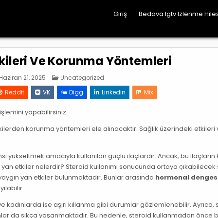
Giriş
Bedava Igtv Izlenme Hiles
tkileri Ve Korunma Yöntemleri
Posted
Haziran 21, 2025
Uncategorized
in
Reddit
VK
Digg
Linkedin
Mix
işlemini yapabilirsiniz.
kilerden korunma yöntemleri ele alınacaktır. Sağlık üzerindeki etkileri
sı yükseltmek amacıyla kullanılan güçlü ilaçlardır. Ancak, bu ilaçların 
u yan etkiler nelerdir? Steroid kullanımı sonucunda ortaya çıkabilecek 
 yaygın yan etkiler bulunmaktadır. Bunlar arasında
hormonal dengesi
ılabilir.
e kadınlarda ise aşırı kıllanma gibi durumlar gözlemlenebilir. Ayrıca, 
nlar da sıkça yaşanmaktadır. Bu nedenle, steroid kullanmadan önce 