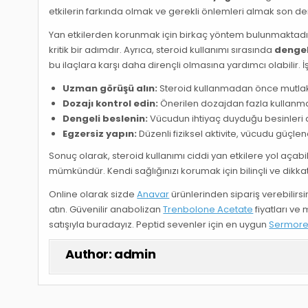
etkilerin farkında olmak ve gerekli önlemleri almak son d
Yan etkilerden korunmak için birkaç yöntem bulunmaktadır
kritik bir adımdır. Ayrıca, steroid kullanımı sırasında
dengel
bu ilaçlara karşı daha dirençli olmasına yardımcı olabilir. İ
Uzman görüşü alın:
Steroid kullanmadan önce mutlaka
Dozajı kontrol edin:
Önerilen dozajdan fazla kullanma
Dengeli beslenin:
Vücudun ihtiyaç duyduğu besinleri a
Egzersiz yapın:
Düzenli fiziksel aktivite, vücudu güçlend
Sonuç olarak, steroid kullanımı ciddi yan etkilere yol aça
mümkündür. Kendi sağlığınızı korumak için bilinçli ve dikkat
Online olarak sizde
Anavar
ürünlerinden sipariş verebilir
atın. Güvenilir anabolizan
Trenbolone Acetate
fiyatları ve
satışıyla buradayız. Peptid sevenler için en uygun
Sermore
Author:
admin