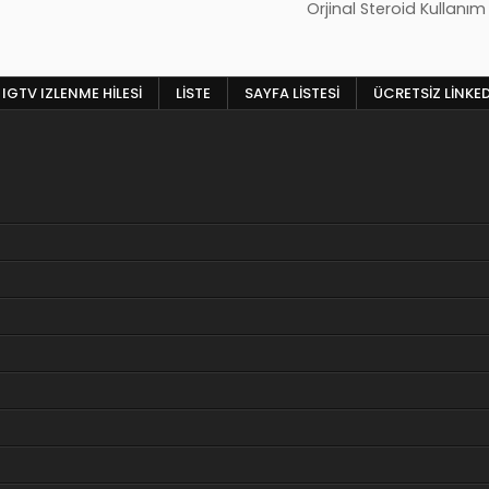
Orjinal Steroid Kullanı
IGTV IZLENME HILESI
LISTE
SAYFA LISTESI
ÜCRETSIZ LINKE