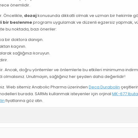
erece önemlidir.
. Öncelikle,
dozaj
konusunda dikkatli olmak ve uzman bir hekimle 
i bir beslenme
programı uygulamak ve düzenli egzersiz yapmak, 
şte bu noktada, bazı öneriler:
 bir doktora danışın.
ktan kaçının.
larak sağlığınızı koruyun.
irir.
bilir. Ancak, doğru yöntemler ve önlemlerle bu etkileri minimuma indir
li olmalısınız. Unutmayın, sağlığınız her şeyden daha değerlidir!
siniz. Web sitemiz Anabolic Pharma üzerinden
Deca Durabolin
çeşitler
 modelleri burada. SARMs kullanmak isteyenler için orjinal
MK-677 Ibut
lin
fiyatlarına göz atın.