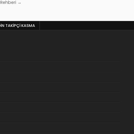
m Rehberi →
DIN TAKIPÇI KASMA