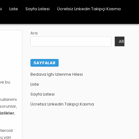
i
Liste
Sayfa Listesi
Ücretsiz Linkedin Takipçi Kasma
Ara
ARA
SAYFALAR
Bedava Igtv Izlenme Hilesi
 ve bu
Liste
Sayfa Listesi
kullanımı
Ücretsiz Linkedin Takipçi Kasma
sorunlar,
zlikler
,
steroid
bu yan