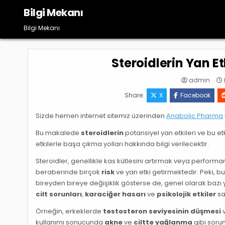
Skip
Bilgi Mekanı
to
content
Bilgi Mekanı
Steroidlerin Yan E
admin
Share:
X
Facebook
Sizde hemen internet sitemiz üzerinden
Anabolic Pharma
Bu makalede
steroidlerin
potansiyel yan etkileri ve bu et
etkilerle başa çıkma yolları hakkında bilgi verilecektir.
Steroidler, genellikle kas kütlesini artırmak veya performan
beraberinde birçok
risk
ve yan etki getirmektedir. Peki, b
bireyden bireye değişiklik gösterse de, genel olarak bazı
cilt sorunları
,
karaciğer hasarı
ve
psikolojik etkiler
say
Örneğin, erkeklerde
testosteron seviyesinin düşmesi
v
kullanımı sonucunda
akne
ve
ciltte yağlanma
gibi soru