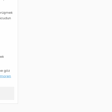
görüşmek
vücudun
mek
ine göz
amoren