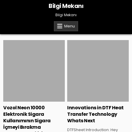
Skip
Bilgi Mekanı
to
content
Bilgi Mekanı
Menu
Posted
Posted
in
in
Vozol Neon 10000
Innovations in DTF Heat
Elektronik Sigara
Transfer Technology
Kullanımının Sigara
Whats Next
İçmeyi Bırakma
DTFSheet Introduction: Hey