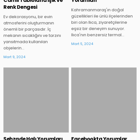
Camlı Tablolarla Işık ve
Yorumları
Renk Dengesi
Kahramanmaraş'ın doğal
güzellikleri ile ünlü ilçelerinden
Ev dekorasyonu, bir evin
biri olan Ilıca, ziyaretçilerine
atmosferini oluşturmanın
eşsiz bir deneyim sunuyor.
önemli bir parçasıdır. İç
Ilıca'nın benzersiz termal…
mekanın sıcaklığını ve tarzını
yansıtmada kullanılan
Mart 5, 2024
objelerin…
Mart 9, 2024
Posted
Posted
in
in
Şehzade Halı Yorumları
Facebookta Yorumlar