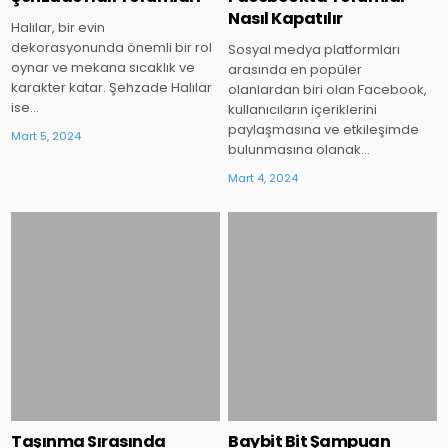
Nasıl Kapatılır
Halılar, bir evin
dekorasyonunda önemli bir rol
Sosyal medya platformları
oynar ve mekana sıcaklık ve
arasında en popüler
karakter katar. Şehzade Halılar
olanlardan biri olan Facebook,
ise…
kullanıcıların içeriklerini
paylaşmasına ve etkileşimde
Mart 5, 2024
bulunmasına olanak…
Mart 4, 2024
Posted
Posted
in
in
Taşınma Sırasında
Baybit Bit Şampuan