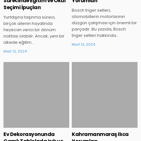
Sürecinde Eğitim ve Okul
Yorumları
Seçimi İpuçları
Bosch triger setleri,
otomobillerin motorlarının
Yurtdışına taşınma süreci,
düzgün çalışması için önemli bir
birçok ailenin hayatında
parçadır. Bu yazıda, Bosch
heyecan verici bir dönüm
triger setleri hakkında…
noktası olabilir. Ancak, yeni bir
ülkede eğitim…
Mart 12, 2024
Mart 12, 2024
Posted
Posted
in
in
Ev Dekorasyonunda
Kahramanmaraş Ilıca