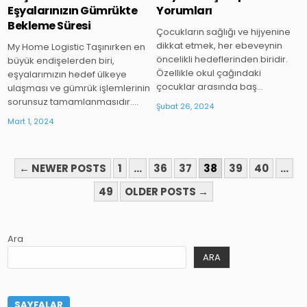
Eşyalarınızın Gümrükte
Yorumları
Bekleme Süresi
Çocukların sağlığı ve hijyenine
dikkat etmek, her ebeveynin
My Home Logistic Taşınırken en
öncelikli hedeflerinden biridir.
büyük endişelerden biri,
Özellikle okul çağındaki
eşyalarımızın hedef ülkeye
çocuklar arasında baş…
ulaşması ve gümrük işlemlerinin
sorunsuz tamamlanmasıdır….
Şubat 26, 2024
Mart 1, 2024
YAZI
← NEWER POSTS
1
…
36
37
38
39
40
…
SAYFALAMASI
49
OLDER POSTS →
Ara
ARA
SAYFALAR