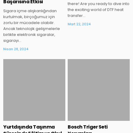
Başarısına Etkisi
there! Are you ready to dive into
the exciting world of DTF heat
Sigara içme alışkanlığından
transfer…
kurtulmak, birçoğumuz için
zorlu bir mücadele olabilir.
Mart 22, 2024
Ancak teknolojik gelişmelerle
birlikte elektronik sigaralar,
sigarayı…
Nisan 28, 2024
Posted
Posted
in
in
Yurtdışında Taşınma
Bosch Triger Seti